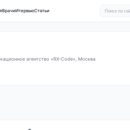
я
Врачи
Итервью
Статьи
кационное агентство «RX-Code», Москва