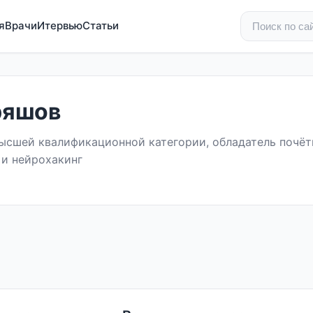
я
Врачи
Итервью
Статьи
ряшов
ысшей квалификационной категории, обладатель почётн
 и нейрохакинг