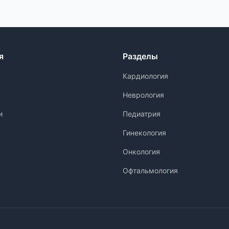
я
Разделы
Кардиология
Неврология
и
Педиатрия
Гинекология
Онкология
Офтальмология