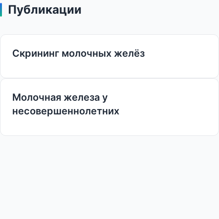
Публикации
Скрининг молочных желёз
Молочная желе­за у
несовершеннолетн­их