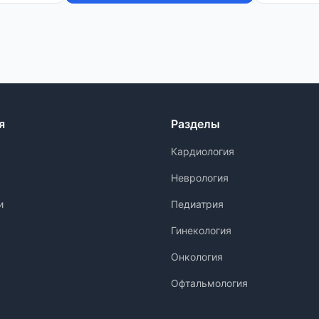
я
Разделы
Кардиология
Неврология
и
Педиатрия
Гинекология
Онкология
Офтальмология