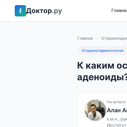
Доктор
.ру
Главна
Главная
›
Оторинолари
Оториноларингология
К каким о
аденоиды
На вопрос 
Алан А
к.м.н., р
Институт