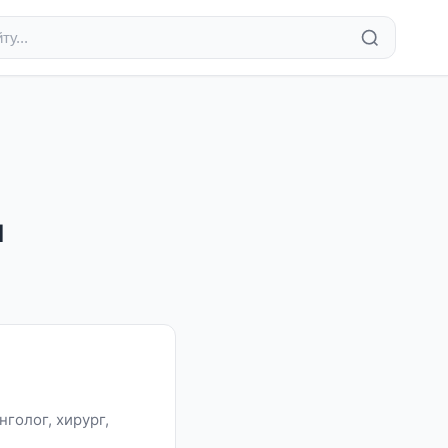
и
голог, хирург,