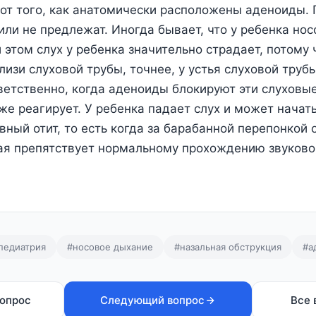
т от того, как анатомически расположены аденоиды.
 или не предлежат. Иногда бывает, что у ребенка но
и этом слух у ребенка значительно страдает, потому
изи слуховой трубы, точнее, у устья слуховой трубы
ветственно, когда аденоиды блокируют эти слуховые 
 же реагирует. У ребенка падает слух и может начат
ивный отит, то есть когда за барабанной перепонкой 
ая препятствует нормальному прохождению звуково
педиатрия
#носовое дыхание
#назальная обструкция
#а
опрос
Следующий вопрос
Все 