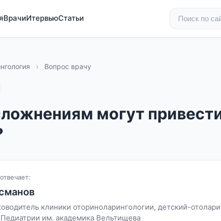
я
Врачи
Итервью
Статьи
нгология
›
Вопрос врачу
сложнениям могут привест
?
отвечает:
сманов
уководитель клиники оториноларингологии, детский-отоларин
 Педиатрии им. академика Вельтищева