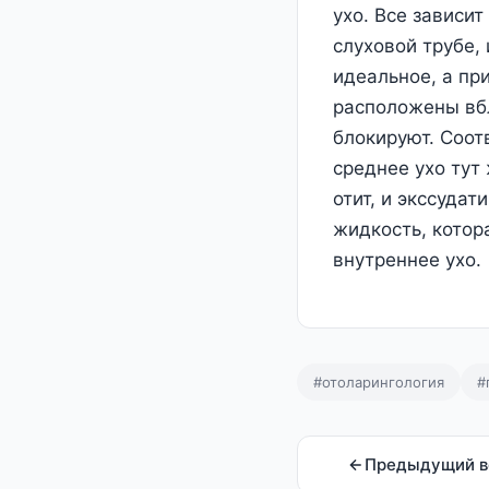
ухо. Все зависи
слуховой трубе,
идеальное, а пр
расположены вбл
блокируют. Соот
среднее ухо тут
отит, и экссудат
жидкость, котор
внутреннее ухо.
#отоларингология
#
Предыдущий в