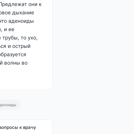
 Предлежат они к
совое дыхание
 что аденоиды
, и ее
трубы, то ухо,
ься и острый
образуется
й волны во
деноиды
вопросы к врачу