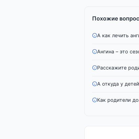
Похожие вопрос
А как лечить анг
Ангина – это се
Расскажите роди
А откуда у дете
Как родители до