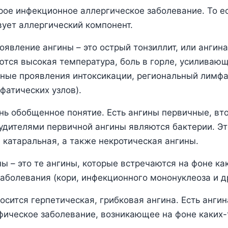
трое инфекционное аллергическое заболевание. То ес
вует аллергический компонент.
оявление ангины – это острый тонзиллит, или ангин
тся высокая температура, боль в горле, усиливаю
чные проявления интоксикации, региональный лимф
фатических узлов).
ень обобщенное понятие. Есть ангины первичные, вт
удителями первичной ангины являются бактерии. Эт
 катаральная, а также некротическая ангины.
ы – это те ангины, которые встречаются на фоне ка
аболевания (кори, инфекционного мононуклеоза и др
осится герпетическая, грибковая ангина. Есть анги
фическое заболевание, возникающее на фоне каких