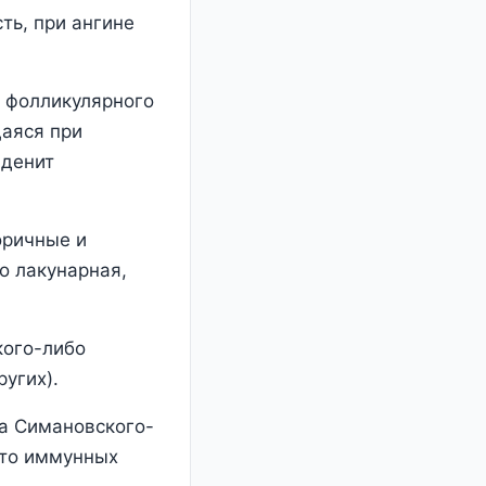
ть, при ангине
а фолликулярного
щаяся при
аденит
оричные и
о лакунарная,
кого-либо
угих).
на Симановского-
-то иммунных