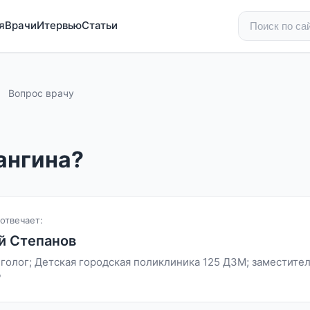
я
Врачи
Итервью
Статьи
Вопрос врачу
ангина?
отвечает:
й Степанов
голог; Детская городская поликлиника 125 ДЗМ; заместител
Р