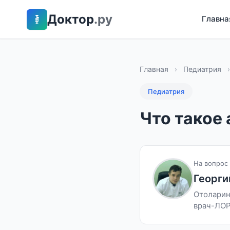
Доктор
.ру
Главна
Главная
›
Педиатрия
›
Педиатрия
Что такое 
На вопрос 
Георги
Отоларин
врач-ЛО