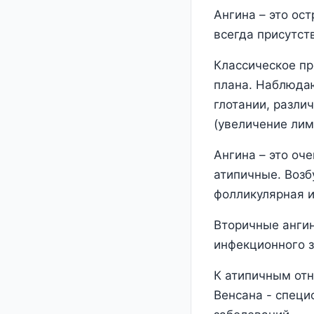
Ангина – это ос
всегда присутст
Классическое пр
плана. Наблюдаю
глотании, разли
(увеличение лим
Ангина – это оч
атипичные. Возб
фолликулярная и
Вторичные ангин
инфекционного з
К атипичным отн
Венсана - специ