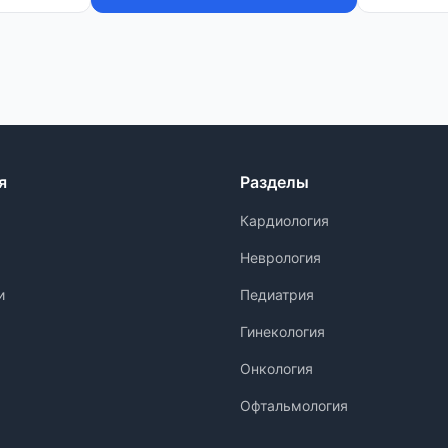
я
Разделы
Кардиология
Неврология
и
Педиатрия
Гинекология
Онкология
Офтальмология