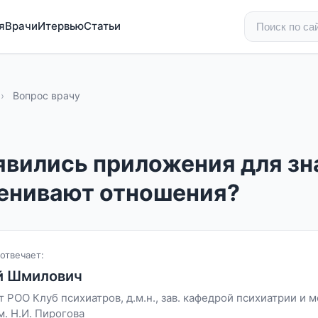
я
Врачи
Итервью
Статьи
›
Вопрос врачу
явились приложения для зн
енивают отношения?
отвечает:
й Шмилович
 РОО Клуб психиатров, д.м.н., зав. кафедрой психиатрии и 
. Н.И. Пирогова