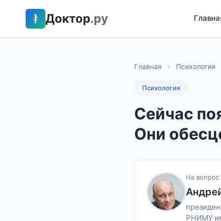
Доктор
.ру
Главна
Главная
›
Психология
Психология
Сейчас по
Они обесц
На вопрос 
Андре
президент
РНИМУ им