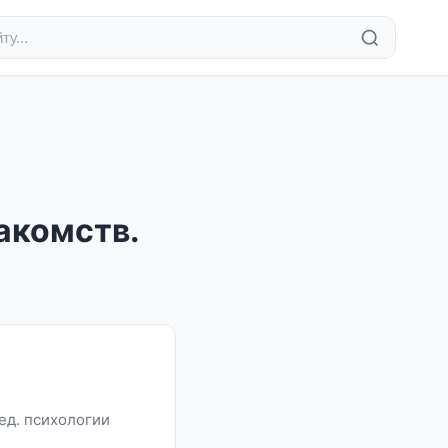
акомств.
мед. психологии