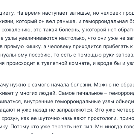
диету. На время наступает затишье, но человек про
жизни, который он вел раньше, и геморроидальная б
 сожалению, это такая болезнь, у которой нет обрат
 узлы увеличиваются настолько, что они уже не з
в прямую кишку, а человеку приходится прибегать к
уальному пособию, то есть с помощью руки заправл
я происходит в туалетной комнате, и вроде бы и уз
ачу нужно с самого начала болезни. Можно не обра
живет у многих людей. Самое печальное – геморрои
иваться, внутренние геморроидальные узлы объеди
дают и уже назад не заправляются. Это уже четве
 «розу», как ее шуточно называют проктологи, прин
ику. Потому что уже терпеть нет сил. Мы иногда го