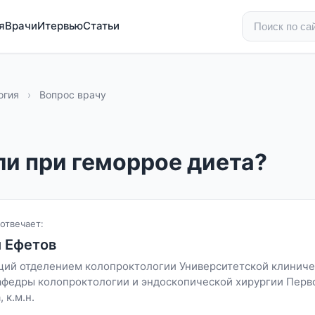
я
Врачи
Итервью
Статьи
огия
›
Вопрос врачу
ли при геморрое диета?
отвечает:
 Ефетов
ий отделением колопроктологии Университетской клинич
афедры колопроктологии и эндоскопической хирургии Перв
 к.м.н.