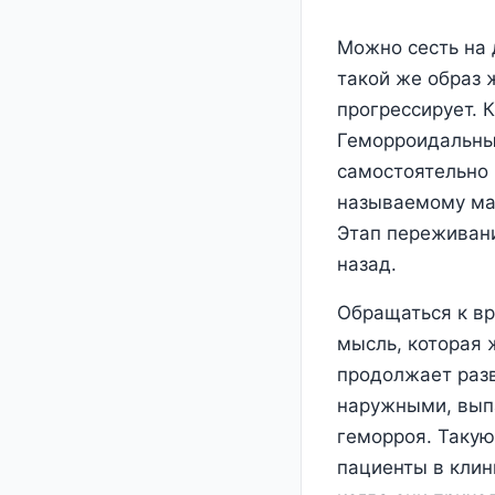
Можно сесть на 
такой же образ 
прогрессирует. К
Геморроидальные
самостоятельно 
называемому ман
Этап переживани
назад.
Обращаться к вр
мысль, которая 
продолжает разв
наружными, выпа
геморроя. Такую
пациенты в клин