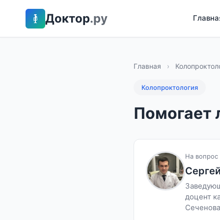
Доктор
.ру
Главна
Главная
›
Колопроктол
Колопроктология
Помогает 
На вопрос 
Сергей
Заведующ
доцент к
Сеченова,