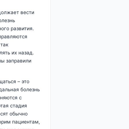
должает вести
олезнь
ного развития.
аправляются
 так
ять их назад.
лы заправили
щаться – это
дальная болезнь
няются с
ртая стадия
осят обычно
ворим пациентам,