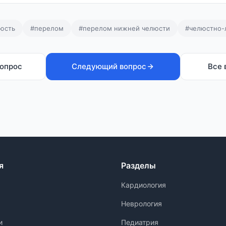
юсть
#перелом
#перелом нижней челюсти
#челюстно-
опрос
Следующий вопрос
Все 
я
Разделы
Кардиология
Неврология
и
Педиатрия