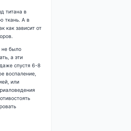
ид титана в
ю ткань. А в
к как зависит от
оров.
и не было
ть, а эти
даже спустя 6-8
ое воспаление,
ией, или
ериаловедения
ротивостоять
ровать