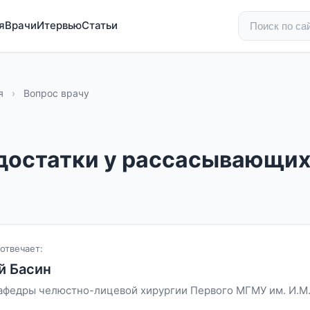
я
Врачи
Итервью
Статьи
я
›
Вопрос врачу
едостатки у рассасывающи
отвечает:
й Басин
афедры челюстно-лицевой хирургии Первого МГМУ им. И.М. 