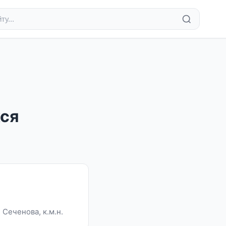
хся
Сеченова, к.м.н.