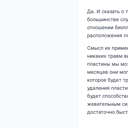
Да. И сказать о 
большинстве слу
отношении биопл
расположения пл
Смысл их примен
никаких травм в
пластины мы мож
месяцев они мог
которое будет т
удаления пласти
будет способств
жевательным сил
достаточно быст