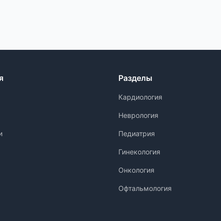
я
Разделы
Кардиология
Неврология
и
Педиатрия
Гинекология
Онкология
Офтальмология