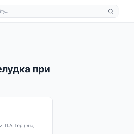
елудка при
 П.А. Герцена,