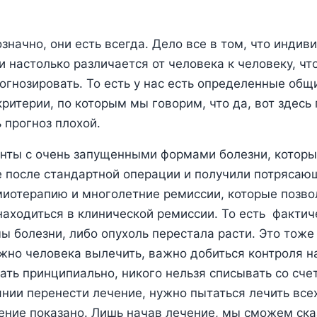
значно, они есть всегда. Дело все в том, что индив
и настолько различается от человека к человеку, чт
огнозировать. То есть у нас есть определенные общ
критерии, по которым мы говорим, что да, вот здесь
 прогноз плохой.
енты с очень запущенными формами болезни, котор
 после стандартной операции и получили потрясаю
иотерапию и многолетние ремиссии, которые позво
находиться в клинической ремиссии. То есть фактиче
ы болезни, либо опухоль перестала расти. Это тоже
ажно человека вылечить, важно добиться контроля н
рать принципиально, никого нельзя списывать со сче
янии перенести лечение, нужно пытаться лечить все
ение показано. Лишь начав лечение, мы сможем сказ