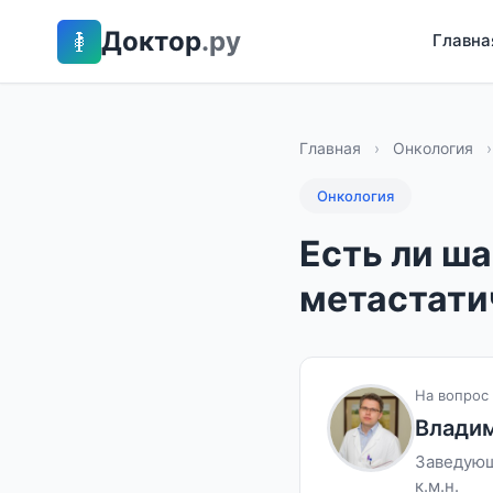
Доктор
.ру
Главна
Главная
›
Онкология
›
Онкология
Есть ли ша
метастати
На вопрос 
Влади
Заведующ
к.м.н.