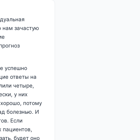
идуальная
о нам зачастую
ие
 прогноз
ые успешно
щие ответы на
лили четыре,
ски, у них
 хорошо, потому
ад болезнью. И
тов. Если
х пациентов,
ать, будет оно