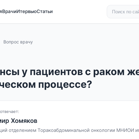
я
Врачи
Итервью
Статьи
Вопрос врачу
нсы у пациентов с раком ж
ческом процессе?
отвечает:
мир Хомяков
ий отделением Торакоабдоминальной онкологии МНИОИ им.