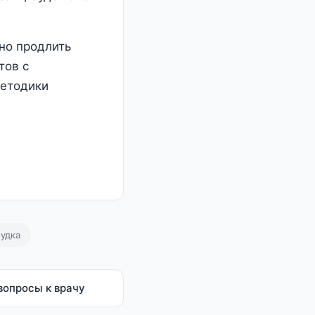
но продлить
тов с
методики
удка
вопросы к врачу