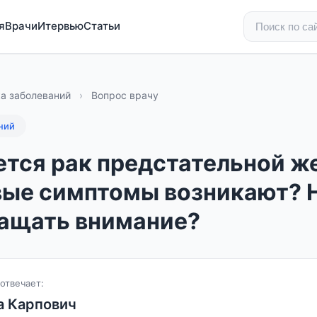
я
Врачи
Итервью
Статьи
а заболеваний
›
Вопрос врачу
ний
ется рак предстательной ж
вые симптомы возникают? Н
ащать внимание?
отвечает:
а Карпович