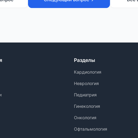
я
Разделы
Кардиология
Неврология
и
Педиатрия
Гинекология
Онкология
Офтальмология