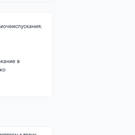
 мочеиспускания.
скание в
ко
вопросы к врачу