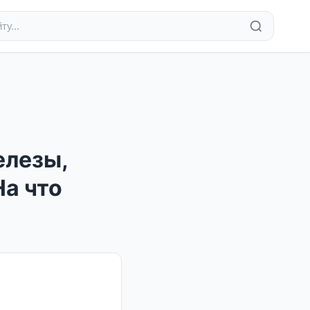
елезы,
а что