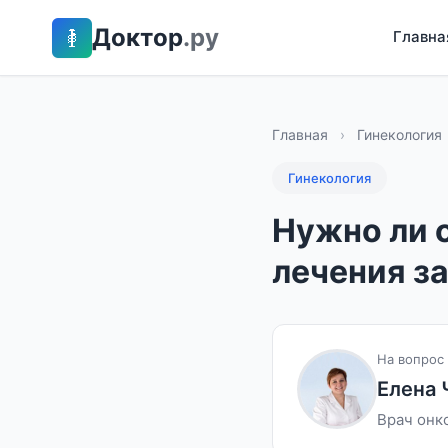
Доктор
.ру
Главна
Главная
›
Гинекология
Гинекология
Нужно ли 
лечения з
На вопрос 
Елена 
Врач онко