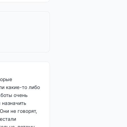
торые
ли какие-то либо
аботы очень
 назначить
ни не говорят,
рестали