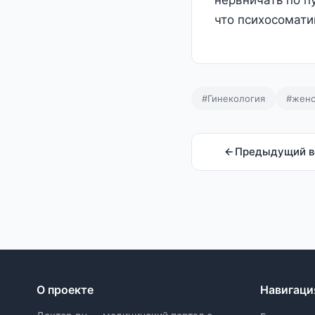
нервничать по п
что психосомати
#Гинекология
#женс
Предыдущий в
О проекте
Навигаци