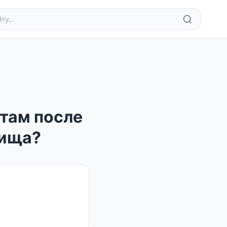
там после
лища?