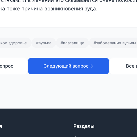
устякам. И в лечении это сказывается очень положи
ка тоже причина возникновения зуда.
кое здоровье
#вульва
#влагалище
#заболевания вульвы
опрос
Следующий вопрос
Все 
я
Разделы