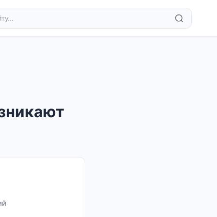
озникают
ий