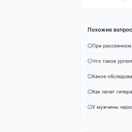
Похожие вопрос
При рассеянном 
Что такое урген
Какое обследова
Как лечат гипера
У мужчины через