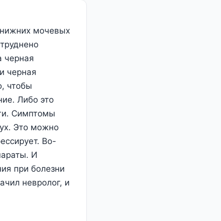
 нижних мочевых
атруднено
а черная
ли черная
о, чтобы
ие. Либо это
оги. Симптомы
ух. Это можно
ессирует. Во-
параты. И
ия при болезни
ачил невролог, и