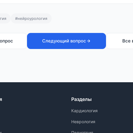
гия
#нейроурология
опрос
Следующий вопрос
Все 
я
Разделы
Кардиология
Неврология
и
Педиатрия