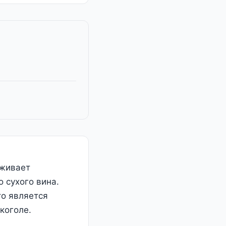
аживает
 сухого вина.
то является
коголе.