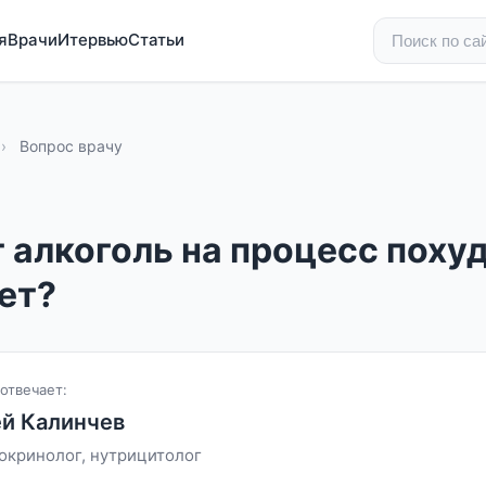
я
Врачи
Итервью
Статьи
›
Вопрос врачу
 алкоголь на процесс поху
ет?
отвечает:
й Калинчев
окринолог, нутрицитолог