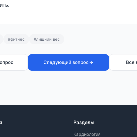
ить.
#фитнес
#лишний вес
опрос
Следующий вопрос
Все 
я
Разделы
Кардиология