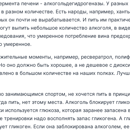
фермента печени - алкогольдегидрогеназы. У разных
в разном количестве. Есть народы, например, ханты
рых он почти не вырабатывается. И пить им практиче
огут выпить небольшое количество алкоголя, в виде
ледования, что умеренное потребление вина предох
о умеренное.
ожительные моменты, например, ресвератрол, поли
Но оно должно быть хорошее, а не дешевое с диокс
влено в большом количестве на наших полках. Лучш
о занимающимся спортом, не хочется пить в принци
да пить, нет этому места. Алкоголь блокирует глико
и используется глюкоза, которая заранее запасена 
ле тренировки надо восполнять запас гликогена. А г
рует гликоген. Если она заблокирована алкоголем, е