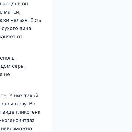
 народов он
, манси,
ски нельзя. Есть
 сухого вина.
раняет от
фенолы,
идом серы,
е не
пе. У них такой
генсинтазу. Во
в виде гликогена
ликогенсинтаза
е невозможно