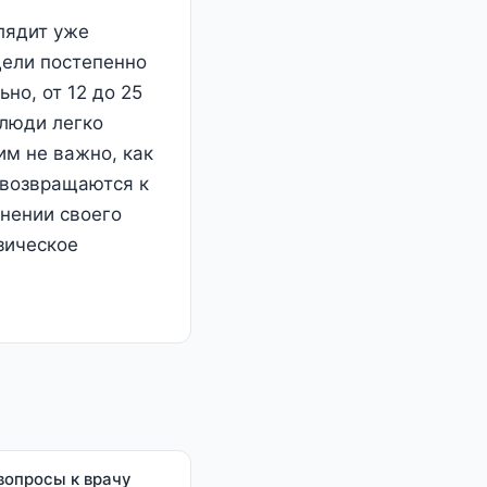
глядит уже
дели постепенно
но, от 12 до 25
 люди легко
им не важно, как
 возвращаются к
нении своего
зическое
вопросы к врачу