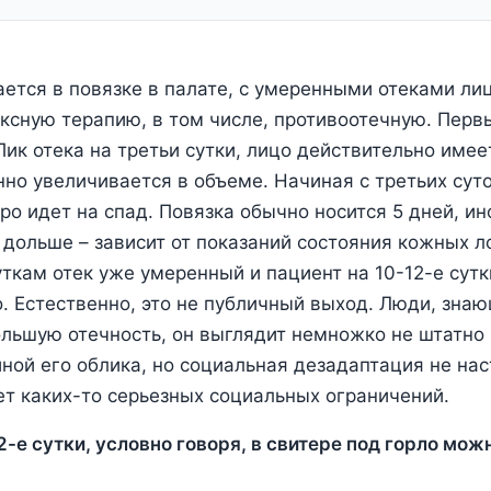
ется в повязке в палате, с умеренными отеками лиц
ксную терапию, в том числе, противоотечную. Перв
 Пик отека на третьи сутки, лицо действительно име
но увеличивается в объеме. Начиная с третьих суто
ро идет на спад. Повязка обычно носится 5 дней, ин
ь дольше – зависит от показаний состояния кожных л
уткам отек уже умеренный и пациент на 10-12-е сут
. Естественно, это не публичный выход. Люди, зна
ольшую отечность, он выглядит немножко не штатно
ной его облика, но социальная дезадаптация не нас
нет каких-то серьезных социальных ограничений.
12-е сутки, условно говоря, в свитере под горло мож