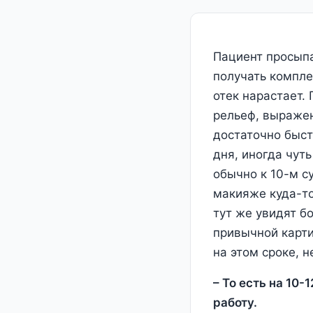
Пациент просыпа
получать компле
отек нарастает.
рельеф, выражен
достаточно быст
дня, иногда чут
обычно к 10-м с
макияже куда-то
тут же увидят б
привычной карти
на этом сроке, 
– То есть на 10-
работу.