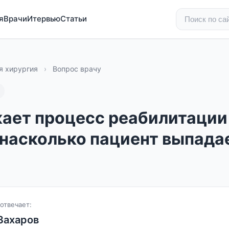
я
Врачи
Итервью
Статьи
я хирургия
›
Вопрос врачу
кает процесс реабилитации
 насколько пациент выпада
отвечает:
Захаров