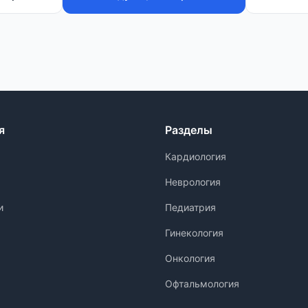
я
Разделы
Кардиология
Неврология
и
Педиатрия
Гинекология
Онкология
Офтальмология