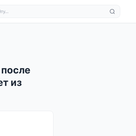
 после
ет из