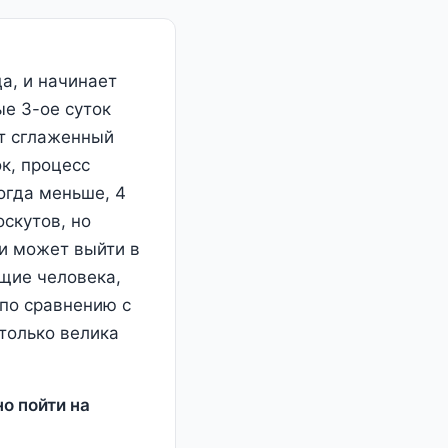
а, и начинает
ые 3-ое суток
ет сглаженный
к, процесс
огда меньше, 4
оскутов, но
ки может выйти в
ющие человека,
 по сравнению с
только велика
но пойти на