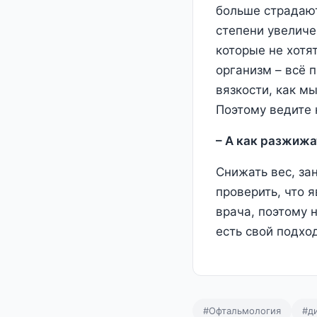
больше страдают
степени увеличе
которые не хотят
организм – всё 
вязкости, как м
Поэтому ведите 
– А как разжижа
Снижать вес, за
проверить, что 
врача, поэтому 
есть свой подхо
#Офтальмология
#д