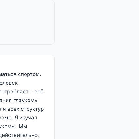
маться спортом.
человек
потребляет – всё
вания глаукомы
ля всех структур
коме. Я изучал
аукомы. Мы
действительно,