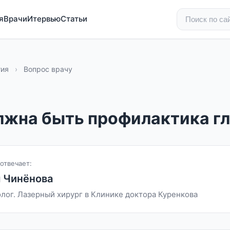
я
Врачи
Итервью
Статьи
гия
›
Вопрос врачу
лжна быть профилактика г
отвечает:
 Чинёнова
лог. Лазерный хирург в Клинике доктора Куренкова