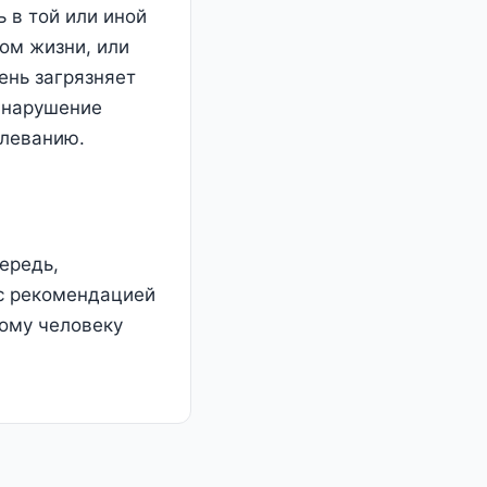
 в той или иной
ом жизни, или
чень загрязняет
а нарушение
олеванию.
ередь,
 с рекомендацией
дому человеку