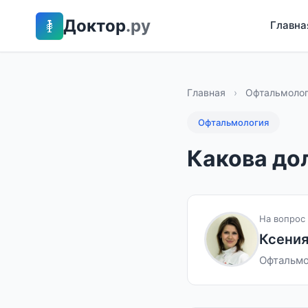
Доктор
.ру
Главна
Главная
›
Офтальмоло
Офтальмология
Какова до
На вопрос 
Ксения
Офтальмо