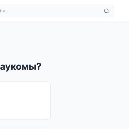
лаукомы?