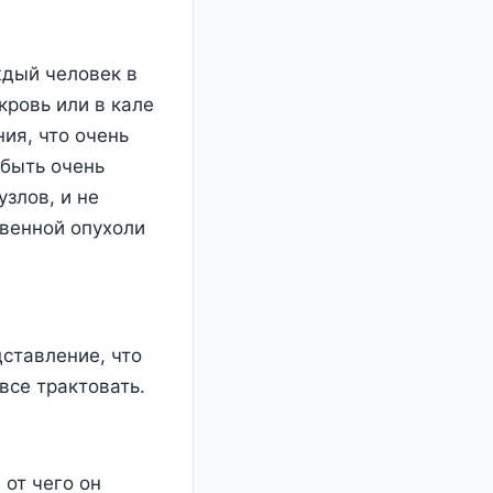
ждый человек в
кровь или в кале
ния, что очень
 быть очень
злов, и не
твенной опухоли
дставление, что
все трактовать.
от чего он