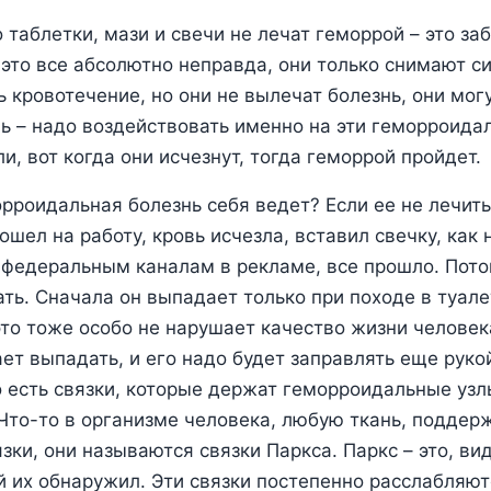
о таблетки, мази и свечи не лечат геморрой – это за
 это все абсолютно неправда, они только снимают с
ь кровотечение, но они не вылечат болезнь, они мог
ь – надо воздействовать именно на эти геморроида
и, вот когда они исчезнут, тогда геморрой пройдет.
рроидальная болезнь себя ведет? Если ее не лечить
ошел на работу, кровь исчезла, вставил свечку, как 
 федеральным каналам в рекламе, все прошло. Пот
ть. Сначала он выпадает только при походе в туале
это тоже особо не нарушает качество жизни человек
ет выпадать, и его надо будет заправлять еще рукой
о есть связки, которые держат геморроидальные узл
Что-то в организме человека, любую ткань, поддерж
зки, они называются связки Паркса. Паркс – это, ви
й их обнаружил. Эти связки постепенно расслабляютс