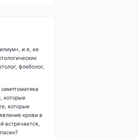
лиум», и я, ее
ктологических
толог, флеболог,
у симптоматика
, которые
те, которые
оявление крови в
й встречается,
опасен?