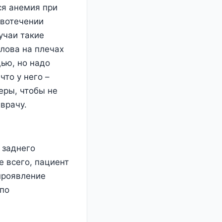
ся анемия при
овотечении
учаи такие
олова на плечах
ью, но надо
что у него –
еры, чтобы не
врачу.
 заднего
е всего, пациент
 проявление
 по