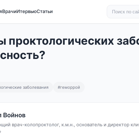
я
Врачи
Итервью
Статьи
 проктологических заб
асность?
логические заболевания
#геморрой
 Войнов
щий врач-колопроктолог, к.м.н., основатель и директор кл
»