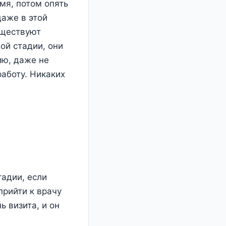
мя, потом опять
даже в этой
уществуют
ой стадии, они
ию, даже не
работу. Никаких
тадии, если
прийти к врачу
ь визита, и он