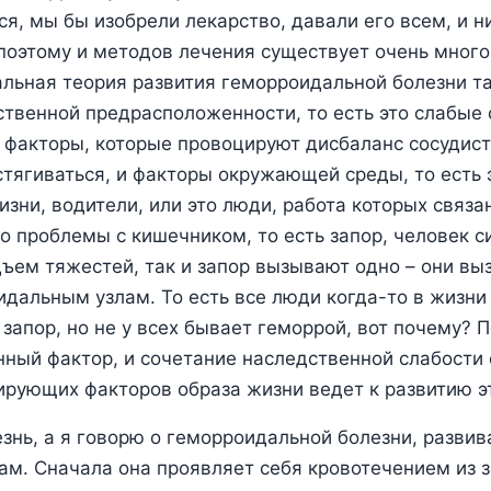
я, мы бы изобрели лекарство, давали его всем, и ни
поэтому и методов лечения существует очень много.
льная теория развития геморроидальной болезни та
твенной предрасположенности, то есть это слабые
о факторы, которые провоцируют дисбаланс сосудист
стягиваться, и факторы окружающей среды, то есть 
изни, водители, или это люди, работа которых связ
то проблемы с кишечником, то есть запор, человек си
дъем тяжестей, так и запор вызывают одно – они в
идальным узлам. То есть все люди когда-то в жизни 
запор, но не у всех бывает геморрой, вот почему? П
нный фактор, и сочетание наследственной слабости
ирующих факторов образа жизни ведет к развитию э
езнь, а я говорю о геморроидальной болезни, развив
ам. Сначала она проявляет себя кровотечением из з