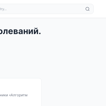
олеваний.
иники «Алгоритм