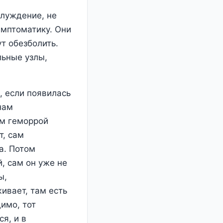
блуждение, не
имптоматику. Они
ут обезболить.
льные узлы,
, если появилась
нам
ом геморрой
т, сам
а. Потом
, сам он уже не
ы,
ивает, там есть
димо, тот
я, и в