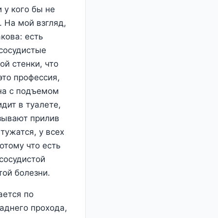
 у кого бы не
 На мой взгляд,
кова: есть
 сосудистые
ой стенки, что
это профессия,
ана с подъемом
дит в туалете,
ызывают прилив
тужатся, у всех
отому что есть
 сосудистой
той болезни.
ается по
аднего прохода,