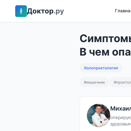
Доктор
.ру
Главна
Симптомы
В чем оп
Колопроктология
#кишечник
#прокто
Михаил
оперирую
здоровья