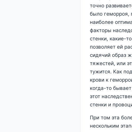
точно развиваетс
было геморроя, 
наиболее оптима
факторы наследс
стенки, какие-т
позволяет ей ра
сидячий образ ж
тяжестей, или э
тужится. Как по
крови к геморро
когда-то бывает 
этот наследстве
стенки и провоц
При том эта бол
нескольким этап