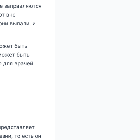
е заправляются
ют вне
они выпали, и
может быть
 может быть
о для врачей
 представляет
зни, то есть он