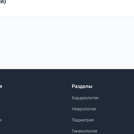
и)
я
Разделы
Кардиология
Неврология
и
Педиатрия
Гинекология