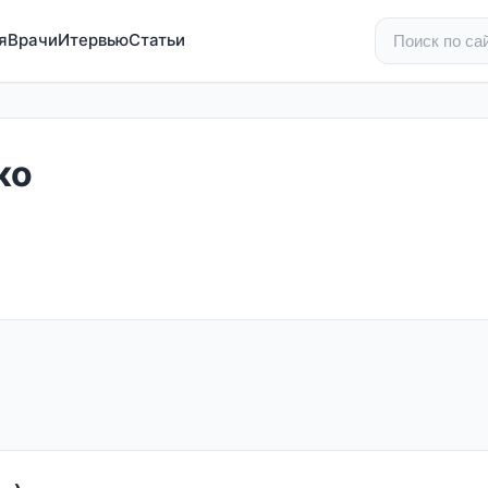
я
Врачи
Итервью
Статьи
ко