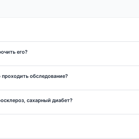
рочить его?
о проходить обследование?
росклероз, сахарный диабет?