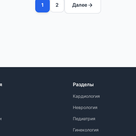
1
2
Далее
я
Разделы
Кардиология
Неврология
и
Педиатрия
Гинекология