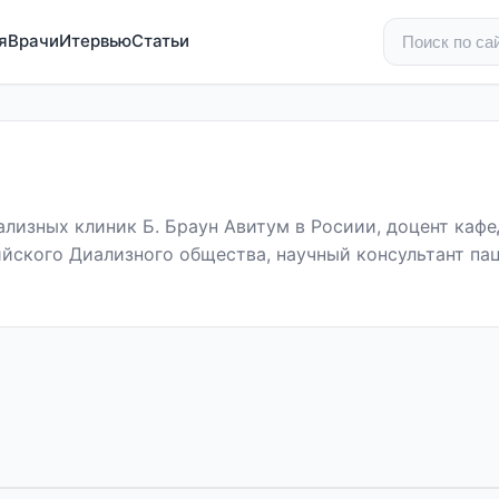
я
Врачи
Итервью
Статьи
лизных клиник Б. Браун Авитум в Росиии, доцент каф
йского Диализного общества, научный консультант па