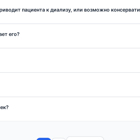
приводит пациента к диализу, или возможно консерват
ает его?
чек?