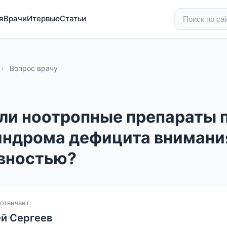
я
Врачи
Итервью
Статьи
›
Вопрос врачу
ли ноотропные препараты 
индрома дефицита внимани
вностью?
отвечает:
й Сергеев