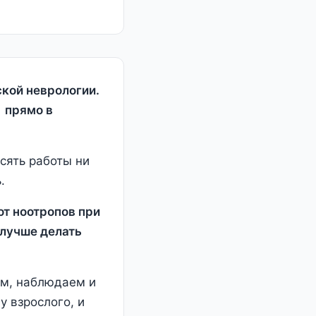
ской неврологии.
 прямо в
есять работы ни
.
от ноотропов при
 лучше делать
им, наблюдаем и
 взрослого, и