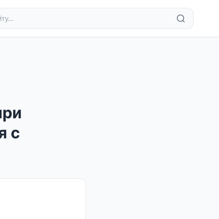
при
я с