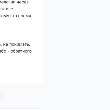
иологии через
ом все
тому это время
 не понимать,
ебо - обратного