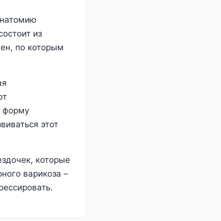
 анатомию
состоит из
вен, по которым
ая
ют
т форму
виваться этот
ездочек, которые
ного варикоза –
рессировать.