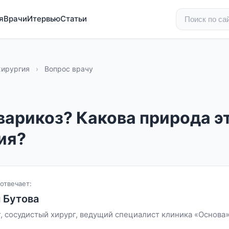
я
Врачи
Итервью
Статьи
хирургия
›
Вопрос врачу
варикоз? Какова природа э
ия?
отвечает:
 Бутова
, сосудистый хирург, ведущий специалист клиника «Основа