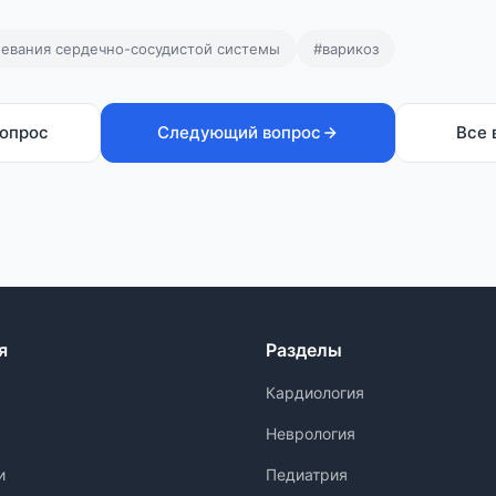
левания сердечно-сосудистой системы
#варикоз
опрос
Следующий вопрос
Все 
я
Разделы
Кардиология
Неврология
и
Педиатрия