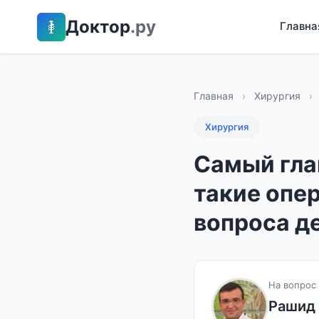
Доктор
.ру
Главна
Главная
›
Хирургия
›
Хирургия
Самый гла
такие опер
вопроса д
На вопрос 
Рашид