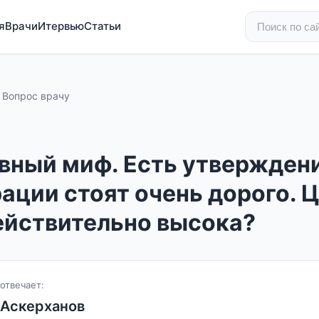
я
Врачи
Итервью
Статьи
Вопрос врачу
вный миф. Есть утверждени
ации стоят очень дорого. 
ействительно высока?
отвечает:
 Аскерханов