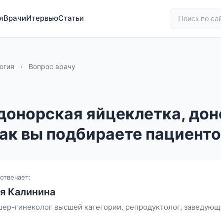
я
Врачи
Итервью
Статьи
огия
›
Вопрос врачу
 донорская яйцеклетка, до
как вы подбираете пациент
отвечает:
я Калинина
шер-гинеколог высшей категории, репродуктолог, заведую