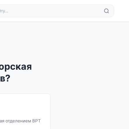
норская
ов?
щая отделением ВРТ