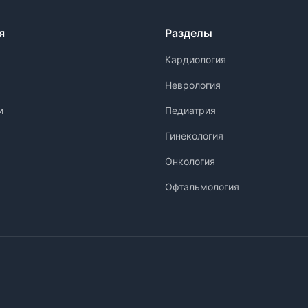
я
Разделы
Кардиология
Неврология
и
Педиатрия
Гинекология
Онкология
Офтальмология