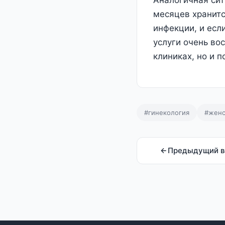
Аналогичная сит
месяцев хранитс
инфекции, и есл
услуги очень во
клиниках, но и п
#гинекология
#женс
Предыдущий в