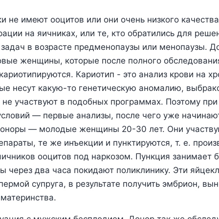
и не имеют ооцитов или они очень низкого качеств
ации на яичниках, или те, кто обратились для реше
 задач в возрасте предменопаузы или менопаузы. 
овые женщины, которые после полного обследовани
 кариотипируются. Кариотип - это анализ крови на х
ые несут какую-то генетическую аномалию, выбра
 не участвуют в подобных программах. Поэтому при
условий — первые анализы, после чего уже начина
Доноры — молодые женщины 20-30 лет. Они участву
епараты, те же инъекции и пунктируются, т. е. произ
 яичников ооцитов под наркозом. Пункция занимает б
ы через два часа покидают поликлинику. Эти яйцек
пермой супруга, в результате получить эмбрион, вын
 материнства.