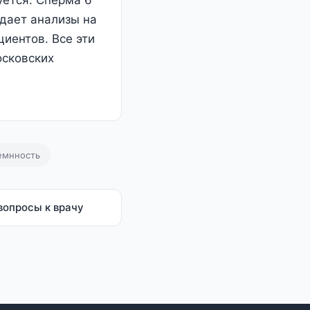
уется. Сперма 6
сдает анализы на
циентов. Все эти
осковских
емнность
вопросы к врачу