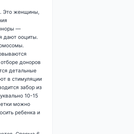
а. Это женщины,
ния
Доноры —
я дают ооциты.
ромосомы.
ковываются
 отборе доноров
ются детальные
ют в стимуляции
водится забор из
уквально 10-15
летки можно
осить ребенка и