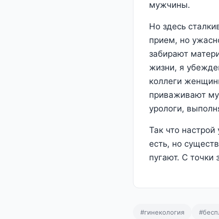
мужчины.
Но здесь сталки
прием, но ужасн
забирают матери
жизни, я убежден
коллеги женщины
приваживают му
урологи, выпол
Так что настрой
есть, но сущест
пугают. С точки 
#гинекология
#бесп