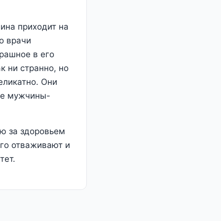
ина приходит на
о врачи
рашное в его
к ни странно, но
еликатно. Они
ые мужчины-
ю за здоровьем
ого отваживают и
тет.