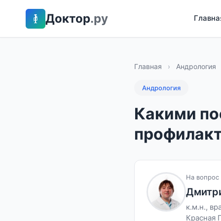
Доктор
.ру
Главна
Главная
›
Андрология
Андрология
Какими по
профилакт
На вопрос 
Дмитр
к.м.н., 
Красная 