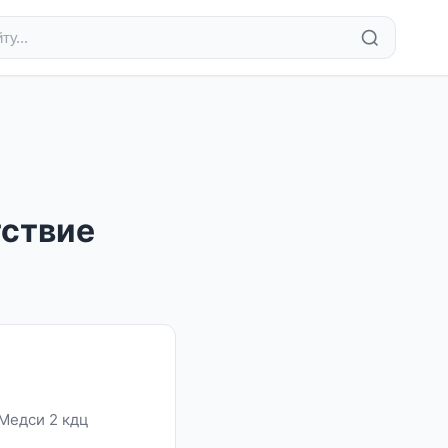
тствие
 Медси 2 кдц