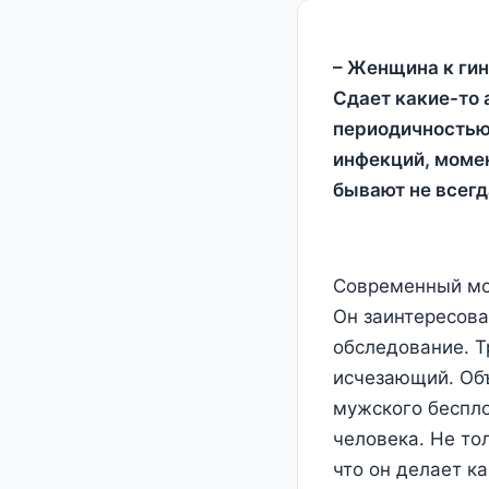
– Женщина к гин
Сдает какие-то 
периодичностью 
инфекций, момен
бывают не всегд
Современный мо
Он заинтересова
обследование. Т
исчезающий. Объ
мужского беспло
человека. Не то
что он делает к