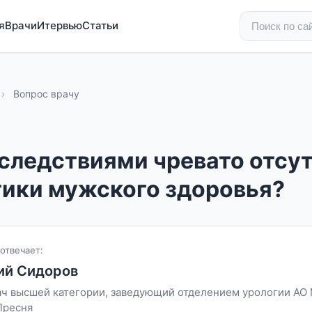
я
Врачи
Итервью
Статьи
›
Вопрос врачу
следствиями чревато отсу
ики мужского здоровья?
отвечает:
ий Сидоров
врач высшей категории, заведующий отделением урологии АО
Пресня