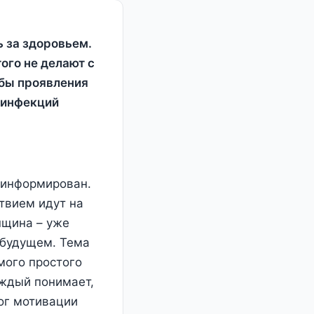
ь за здоровьем.
ого не делают с
 бы проявления
 инфекций
 информирован.
твием идут на
нщина – уже
 будущем. Тема
мого простого
аждый понимает,
лог мотивации