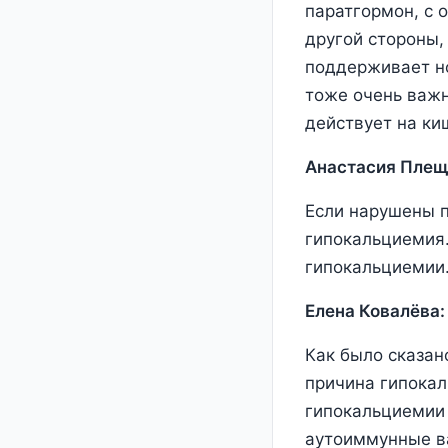
паратгормон, с 
другой стороны,
поддерживает но
тоже очень важн
действует на ки
Анастасия Плещ
Если нарушены п
гипокальциемия.
гипокальциемии.
Елена Ковалёва:
Как было сказан
причина гипокал
гипокальциемии 
аутоиммунные ва