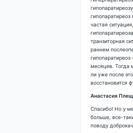
гипопаратиреозу
гипопаратиреоз 
частая ситуация
гипопаратиреоза
транзиторная си
раннем послеопе
гипопаратиреоз 
месяцев. Тогда 
ли уже после эт
восстановится 
Анастасия Плещ
Спасибо! Но у м
больше, все-так
поводу доброкач