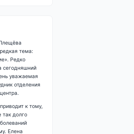
 Плещёва
 редкая тема:
ие». Редко
на сегодняшний
чень уважаемая
удник отделения
центра.
приводит к тому,
 так долго
аболеваний
му. Елена