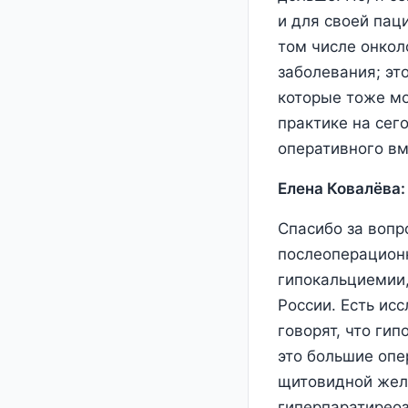
и для своей паци
том числе онкол
заболевания; эт
которые тоже мо
практике на сег
оперативного вм
Елена Ковалёва:
Спасибо за вопр
послеоперационн
гипокальциемии,
России. Есть ис
говорят, что ги
это большие опе
щитовидной желе
гиперпаратиреоз