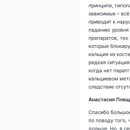
принципе, гипоп
зависимые – всё
приводит к нару
падению уровня 
препаратов, тех
которые блокиру
кальция из кост
редкая ситуация
когда нет парат
кальциевом мета
следствие отсут
Анастасия Плещ
Спасибо большое
по поводу того,
дольше. Но, я с