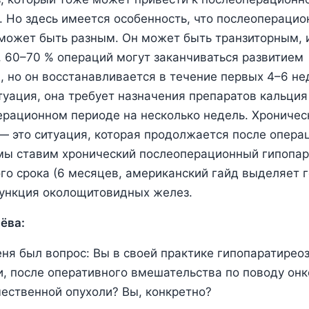
. Но здесь имеется особенность, что послеопераци
может быть разным. Он может быть транзиторным, и
, 60–70 % операций могут заканчиваться развитием
, но он восстанавливается в течение первых 4–6 не
туация, она требует назначения препаратов кальция
рационном периоде на несколько недель. Хроничес
― это ситуация, которая продолжается после опера
мы ставим хронический послеоперационный гипопар
ого срока (6 месяцев, американский гайд выделяет г
функция околощитовидных желез.
ёва:
еня был вопрос: Вы в своей практике гипопаратирео
и, после оперативного вмешательства по поводу онк
ественной опухоли? Вы, конкретно?