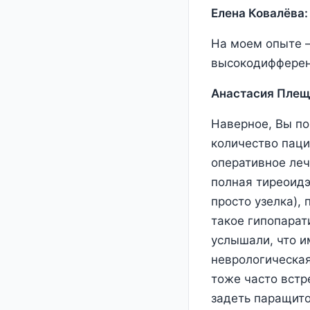
Елена Ковалёва:
На моем опыте –
высокодифферен
Анастасия Плещ
Наверное, Вы по
количество паци
оперативное леч
полная тиреоидэ
просто узелка),
такое гипопарати
услышали, что и
неврологическая
тоже часто встре
задеть паращито