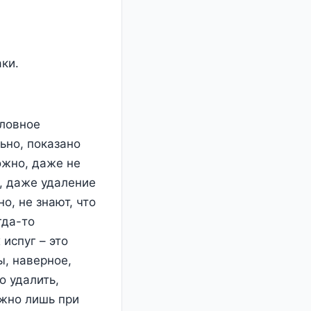
ки.
словное
ьно, показано
ожно, даже не
, даже удаление
о, не знают, что
гда-то
испуг – это
ы, наверное,
о удалить,
ожно лишь при