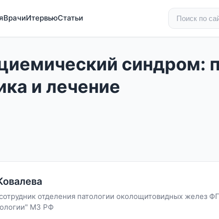
я
Врачи
Итервью
Статьи
циемический синдром: 
ика и лечение
Ковалева
сотрудник отделения патологии околощитовидных желез Ф
ологии" МЗ РФ