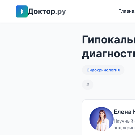
Доктор
.ру
Главна
Гипокаль
диагност
Эндокринология
#
Елена 
Научный 
эндокрин