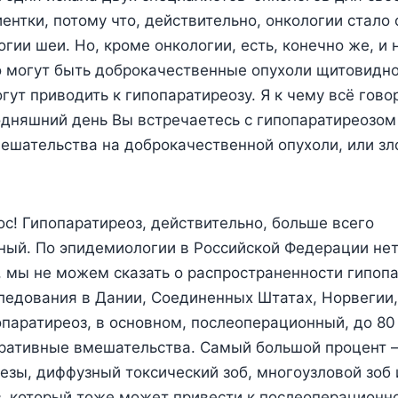
ентки, потому что, действительно, онкологии стало 
огии шеи. Но, кроме онкологии, есть, конечно же, и
о могут быть доброкачественные опухоли щитовидн
гут приводить к гипопаратиреозу. Я к чему всё гов
одняшний день Вы встречаетесь с гипопаратиреозом
ешательства на доброкачественной опухоли, или з
ос! Гипопаратиреоз, действительно, больше всего
ый. По эпидемиологии в Российской Федерации нет
 мы не можем сказать о распространенности гипопа
следования в Дании, Соединенных Штатах, Норвегии
попаратиреоз, в основном, послеоперационный, до 80
ративные вмешательства. Самый большой процент –
зы, диффузный токсический зоб, многоузловой зоб
, который тоже может привести к послеоперационн