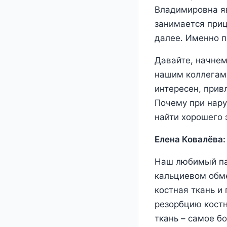
Владимировна я
занимается приц
далее. Именно п
Давайте, начнем
нашим коллегам,
интересен, прив
Почему при нар
найти хорошего 
Елена Ковалёва:
Наш любимый пар
кальциевом обме
костная ткань и
резорбцию костн
ткань – самое б