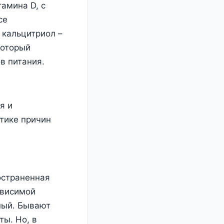
тамина D, с
се
 кальцитриол –
который
в питания.
я и
тике причин
остраненная
ависимой
ный. Бывают
ы. Но, в