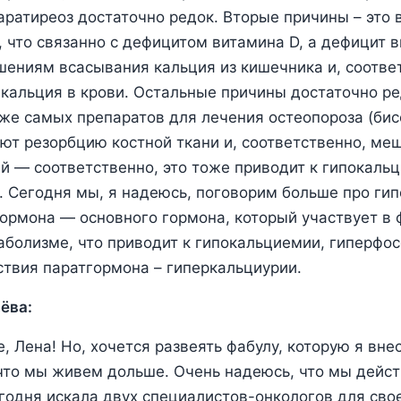
аратиреоз достаточно редок. Вторые причины – это 
, что связанно с дефицитом витамина D, а дефицит 
шениям всасывания кальция из кишечника и, соответ
кальция в крови. Остальные причины достаточно ре
 же самых препаратов для лечения остеопороза (би
ют резорбцию костной ткани и, соответственно, ме
ей ― соответственно, это тоже приводит к гипокаль
. Сегодня мы, я надеюсь, поговорим больше про гип
гормона ― основного гормона, который участвует в
болизме, что приводит к гипокальциемии, гиперфос
ствия паратгормона – гиперкальциурии.
ёва:
, Лена! Но, хочется развеять фабулу, которую я вне
 что мы живем дольше. Очень надеюсь, что мы дейс
егодня искала двух специалистов-онкологов для св