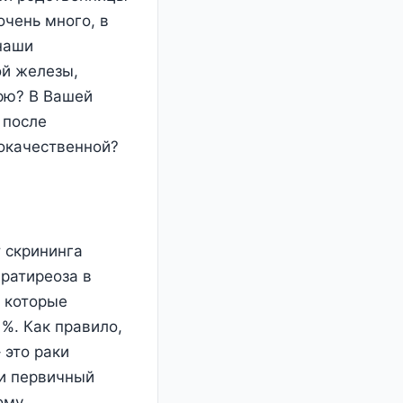
очень много, в
 наши
ой железы,
орю? В Вашей
 после
локачественной?
 скрининга
ратиреоза в
, которые
 %. Как правило,
 это раки
 и первичный
ому