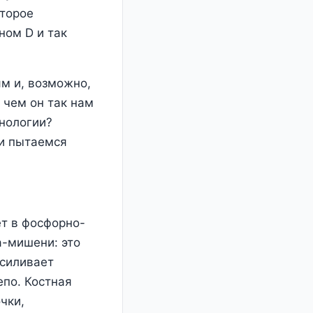
оторое
ном D и так
м и, возможно,
 чем он так нам
нологии?
 и пытаемся
ет в фосфорно-
а-мишени: это
усиливает
епо. Костная
чки,