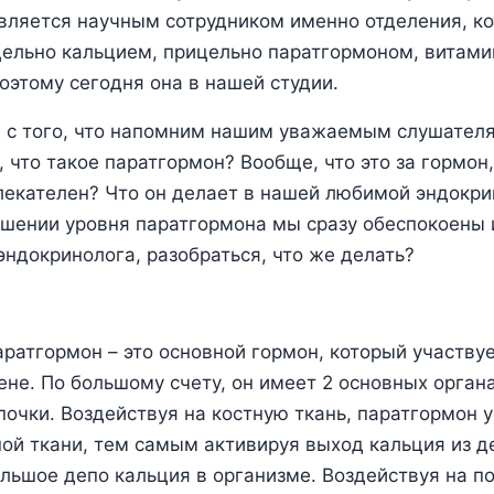
вляется научным сотрудником именно отделения, к
ельно кальцием, прицельно паратгормоном, витами
оэтому сегодня она в нашей студии.
 с того, что напомним нашим уважаемым слушателя
 что такое паратгормон? Вообще, что это за гормон,
лекателен? Что он делает в нашей любимой эндокри
ушении уровня паратгормона мы сразу обеспокоены
эндокринолога, разобраться, что же делать?
атгормон – это основной гормон, который участву
не. По большому счету, он имеет 2 основных орган
 почки. Воздействуя на костную ткань, паратгормон 
ой ткани, тем самым активируя выход кальция из д
ольшое депо кальция в организме. Воздействуя на по