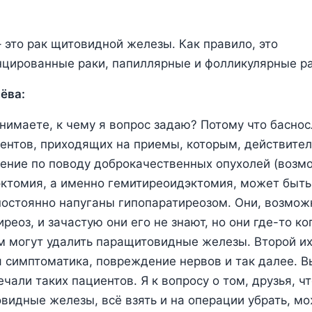
 это рак щитовидной железы. Как правило, это
цированные раки, папиллярные и фолликулярные ра
ёва:
нимаете, к чему я вопрос задаю? Потому что басно
ентов, приходящих на приемы, которым, действител
ение по поводу доброкачественных опухолей (возм
ктомия, а именно гемитиреоидэктомия, может быть
 постоянно напуганы гипопаратиреозом. Они, возможн
реоз, и зачастую они его не знают, но они где-то ко
м могут удалить паращитовидные железы. Второй их 
 симптоматика, повреждение нервов и так далее. В
чали таких пациентов. Я к вопросу о том, друзья, чт
видные железы, всё взять и на операции убрать, м