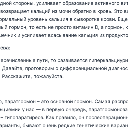
одной стороны, усиливает образование активного ви
 возвращает кальций из мочи обратно в кровь. Это в
рмальный уровень кальция в сыворотке крови. Еще
ый гормон, то есть не просто витамин D, а гормон, 
шечник и усиливает всасывание кальция из продукто
ёва:
еречисленные пути, то развивается гиперкальциури
 Давайте, проговорим о дифференциальной диагнос
 Расскажите, пожалуйста.
о, паратгормон – это основной гормон. Самая распр
ьциемии у нас ― в первую очередь, паратгормоноз
– гипопаратиреоз. Как правило, он послеоперацион
рианты, бывают очень редкие генетические вариант