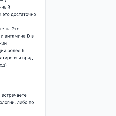
онный
 это достаточно
дель. Это
 и витамина D в
кий
ции более 6
атиреоз и вряд
од)
з встречаете
ологии, либо по