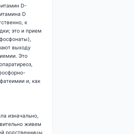
витамин D-
витамина D
ственно, к
дки; это и прием
сфосфонаты),
шают выходу
циемии. Это
опаратиреоз,
 фосфорно-
фатеимии и, как
сла изначально,
твительно живем
оей родственницы