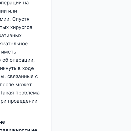
операции на
мии или
мии. Спустя
тых хирургов
еративных
бязательное
 иметь
 об операции,
икнуть в ходе
ы, связанные с
 после может
 Такая проблема
при проведении
ие
подвижности не