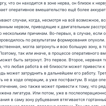
гу, что он находится в зоне нерва, он близок к нерву
лает оперативное вмешательство ещё более аккурат
ывают случаи, когда, несмотря на всё возможное, в
танным нервом, приводящие к двигательным расстр
о нескольким причинам. Во-первых, в случае, если 
роводилось по результатам формирования опухоли.
ественная, могла затронуть и всю большую зону, в т
 Поэтому, так или иначе, в процессе оперативного в
может быть затронут. Это первое. Второе, нервная т
а, что любая работа в её близости может привести к
едь может затруднить в дальнейшем его работу. Тре
ь не в ходе операции, а уже постфактум. В ходе о
отечение, оно также может привести к тому, что ря
жена лигатура. Или потом, уже в послеоперационно
ания в саму зону рубцевания втягивается гортанный