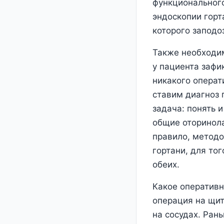
функционального
эндоскопии горт
которого заподо
Также необходим
у пациента зафи
никакого операт
ставим диагноз 
задача: понять 
общие оторинола
правило, методо
гортани, для то
обеих.
Какое оператив
операция на щит
на сосудах. Ран