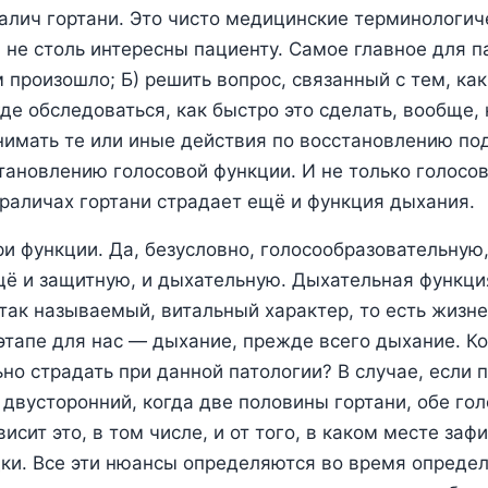
алич гортани. Это чисто медицинские терминологи
 не столь интересны пациенту. Самое главное для п
им произошло; Б) решить вопрос, связанный с тем, ка
где обследоваться, как быстро это сделать, вообще,
нимать те или иные действия по восстановлению п
становлению голосовой функции. И не только голосо
араличах гортани страдает ещё и функция дыхания.
ри функции. Да, безусловно, голосообразовательную,
щё и защитную, и дыхательную. Дыхательная функци
 так называемый, витальный характер, то есть жизн
этапе для нас ― дыхание, прежде всего дыхание. К
но страдать при данной патологии? В случае, если 
 двусторонний, когда две половины гортани, обе го
сит это, в том числе, и от того, в каком месте заф
ки. Все эти нюансы определяются во время опреде