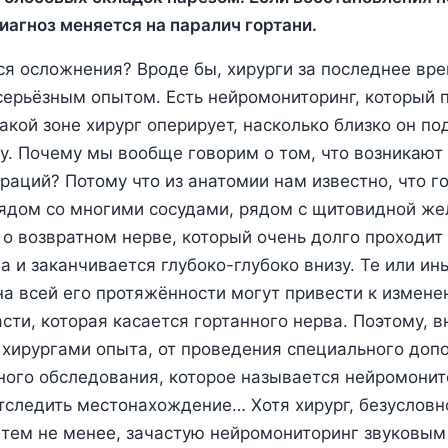
диагноз меняется на паралич гортани
.
я осложнения? Вроде бы, хирурги за последнее вре
серьёзным опытом. Есть нейромониторинг, который 
акой зоне хирург оперирует, насколько близко он по
у. Почему мы вообще говорим о том, что возникают
раций? Потому что из анатомии нам известно, что г
ядом со многими сосудами, рядом с щитовидной же
 о возвратном нерве, который очень долго проходит 
а и заканчивается глубоко-глубоко внизу. Те или ин
а всей его протяжённости могут привести к измене
асти, которая касается гортанного нерва. Поэтому, 
 хирургами опыта, от проведения специального доп
ого обследования, которое называется нейромонит
следить местонахождение… Хотя хирург, безусловно
 тем не менее, зачастую нейромониторинг звуковым