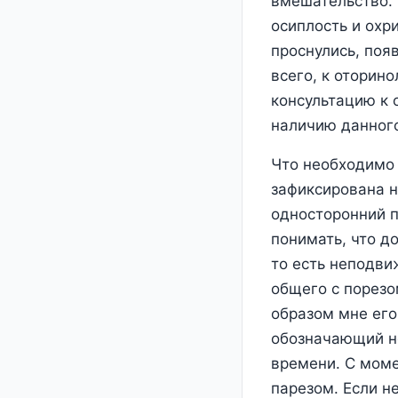
вмешательство. 
осиплость и охри
проснулись, поя
всего, к оторин
консультацию к 
наличию данног
Что необходимо 
зафиксирована н
односторонний п
понимать, что д
то есть неподви
общего с порезо
образом мне его
обозначающий н
времени. С моме
парезом. Если н