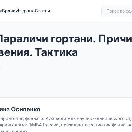
я
Врачи
Итервью
Статьи
Параличи гортани. Прич
вения. Тактика
ина Осипенко
аринголог, фониатр. Руководитель научно-клинического от
арингологии ФМБА России, президент ассоциации фониатро
.м.н., доцент