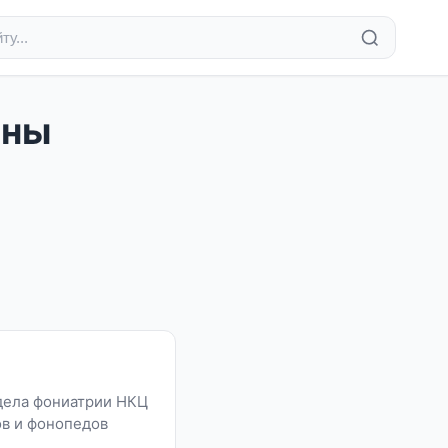
ины
дела фониатрии НКЦ
в и фонопедов