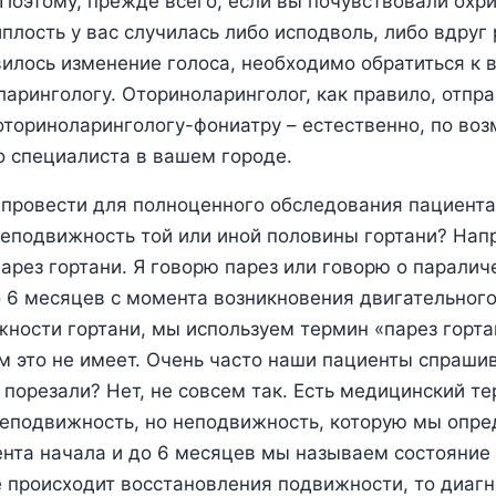
Поэтому, прежде всего, если вы почувствовали охри
плость у вас случилась либо исподволь, либо вдруг 
вилось изменение голоса, необходимо обратиться к 
оларингологу. Оториноларинголог, как правило, отпр
оториноларингологу-фониатру – естественно, по воз
о специалиста в вашем городе.
провести для полноценного обследования пациента,
еподвижность той или иной половины гортани? Нап
арез гортани. Я говорю парез или говорю о параличе
о 6 месяцев с момента возникновения двигательного
жности гортани, мы используем термин «парез горта
м это не имеет. Очень часто наши пациенты спраши
 порезали? Нет, не совсем так. Есть медицинский те
еподвижность, но неподвижность, которую мы опре
нта начала и до 6 месяцев мы называем состояние
е происходит восстановления подвижности, то диагн