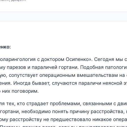
нко:
оларингология с доктором Осипенко». Сегодня мы 
му парезов и параличей гортани. Подобная патологи
тую, сопутствует операционным вмешательствам на 
ения. Иногда бывает, случаются параличи неясной э
о них поговорим.
ля тех, кто страдает проблемами, связанными с дв
гортани, необходимо понять причину расстройства, 
ому расстройству не предшествовало никакое опер