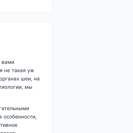
с вами
я не такая уж
органах шеи, на
тиологии, мы
игательными
в особенности,
ативное