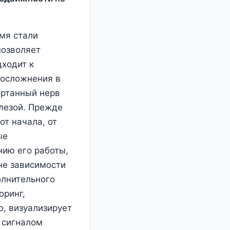
мя стали
позволяет
дходит к
 осложнения в
ортанный нерв
лезой. Прежде
от начала, от
ые
нию его работы,
вне зависимости
олнительного
оринг,
, визуализирует
 сигналом