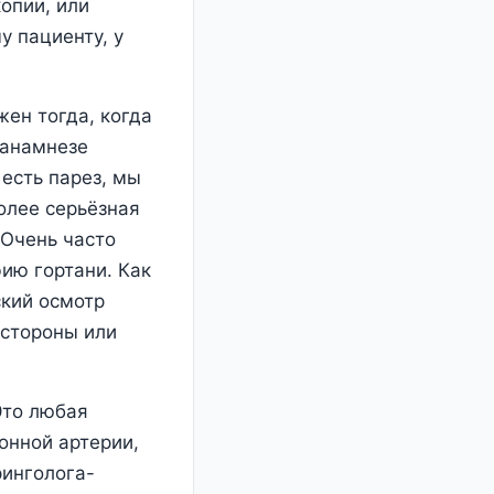
опии, или
у пациенту, у
ен тогда, когда
 анамнезе
есть парез, мы
олее серьёзная
 Очень часто
ию гортани. Как
ский осмотр
 стороны или
Это любая
онной артерии,
ринголога-