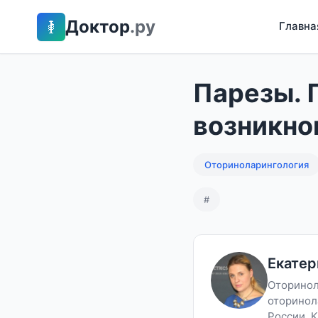
Доктор
.ру
Главна
Парезы. 
возникно
Оториноларингология
#
Екатер
Оторинол
оторинол
России. К