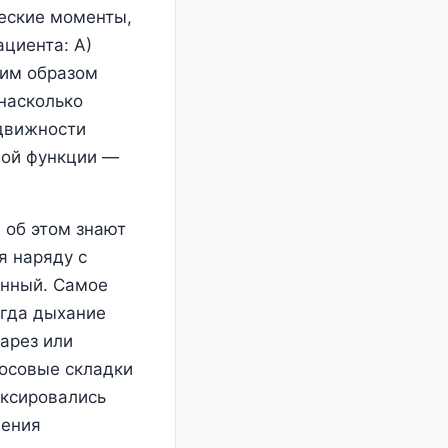
ческие моменты,
ациента: А)
ким образом
 насколько
одвижности
вой функции ―
 об этом знают
я наряду с
енный. Самое
огда дыхание
парез или
лосовые складки
иксировались
ления