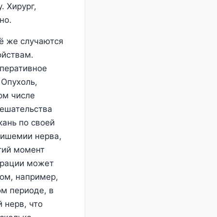
. Хирург,
но.
сё же случаются
ойствам.
оперативное
 Опухоль,
ом числе
мешательства
кань по своей
 ишемии нерва,
тий момент
перации может
дом, например,
м периоде, в
 нерв, что