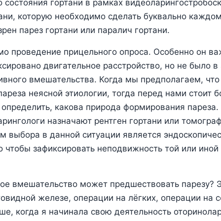
 состояния гортани в рамках видеоларингостробоск
ани, которую необходимо сделать буквально каждом
зрен парез гортани или паралич гортани.
о проведение прицельного опроса. Особенно он важ
ксировано двигательное расстройство, но не было в
ивного вмешательства. Когда мы предполагаем, что 
пареза неясной этиологии, тогда перед нами стоит б
и определить, какова природа формирования пареза.
рингологи назначают рентген гортани или томограф
м выбора в данной ситуации является эндоскопиче
го чтобы зафиксировать неподвижность той или иной
ное вмешательство может предшествовать парезу? 
овидной железе, операции на лёгких, операции на с
ьше, когда я начинала свою деятельность оторинола