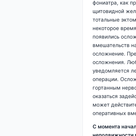
фониатра, как п
щитовидной жел
тотальные эктом
некоторое время
появились ослож
вмешательств на
осложнение. Пре
осложнения. Люб
уведомляется ле
операции. Ослож
гортанным нерво
оказаться задей
может действите
оперативных вм
С момента начал
неподвижности 