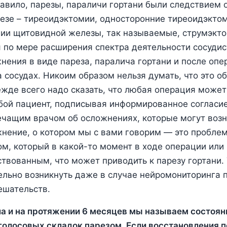
равило, парезы, параличи гортани были следствием 
езе – тиреоидэктомии, односторонние тиреоидэкто
ии щитовидной железы, так называемые, струмэкто
 по мере расширения спектра деятельности сосудис
нения в виде пареза, паралича гортани и после оп
 сосудах. Никоим образом нельзя думать, что это о
жде всего надо сказать, что любая операция может
ой пациент, подписывая информированное согласие
чащим врачом об осложнениях, которые могут возн
нение, о котором мы с вами говорим ― это проблем
м, который в какой-то момент в ходе операции или
ствованным, что может приводить к парезу гортани.
льно возникнуть даже в случае нейромониторинга 
ешательств.
а и на протяжении 6 месяцев мы называем состоян
голосовых складок парезом. Если восстановления 