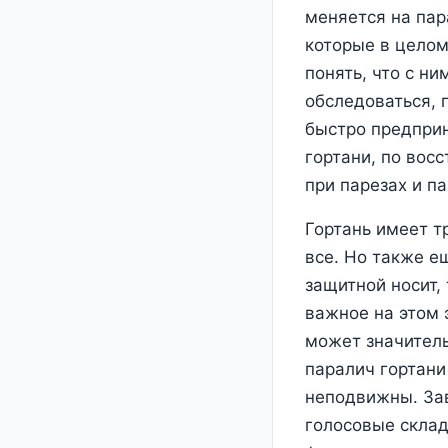
меняется на пар
которые в целом
понять, что с н
обследоваться, 
быстро предпри
гортани, по вос
при парезах и п
Гортань имеет т
все. Но также е
защитной носит,
важное на этом 
может значитель
паралич гортани
неподвижны. Зави
голосовые склад