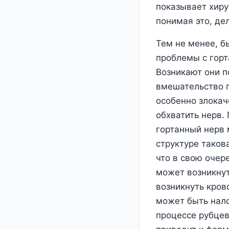
показывает хирур
понимая это, де
Тем не менее, б
проблемы с гор
Возникают они п
вмешательство п
особенно злокач
обхватить нерв.
гортанный нерв 
структуре таков
что в свою очер
может возникнут
возникнуть кров
может быть нало
процессе рубцев