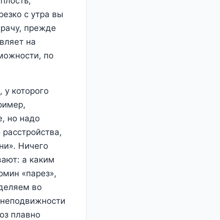
плость,
резко с утра вы
врачу, прежде
авляет на
можности, по
 у которого
ример,
, но надо
 расстройства,
ни». Ничего
вают: а каким
рмин «парез»,
деляем во
 неподвижности
оз плавно