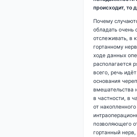
происходит, то 
Почему случаютс
обладать очень 
отслеживать, в к
гортанному нерв
ходе данных опе
располагается р
всего, речь идёт
основания череп
вмешательства н
в частности, в ч
от накопленного
интраоперационн
позволяющего от
гортанный нерв,