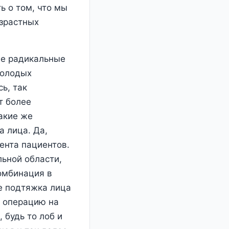
ь о том, что мы
озрастных
ее радикальные
молодых
ь, так
т более
акие же
 лица. Да,
ента пациентов.
ьной области,
омбинация в
же подтяжка лица
ь операцию на
 будь то лоб и