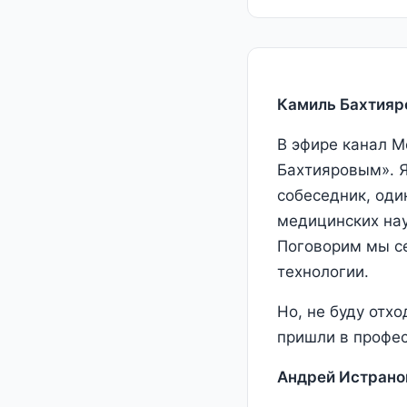
Камиль Бахтияр
В эфире канал М
Бахтияровым». Я
собеседник, оди
медицинских нау
Поговорим мы се
технологии.
Но, не буду отх
пришли в профе
Андрей Истрано