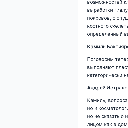
возможностей кл
выработки гиалу
покровов, с опу
костного скелет
определенный ви
Камиль Бахтияр
Поговорим тепер
выполняют пласт
категорически не
Андрей Истрано
Камиль, вопроса
но и косметолог
но не сказать о
лицом как в дом