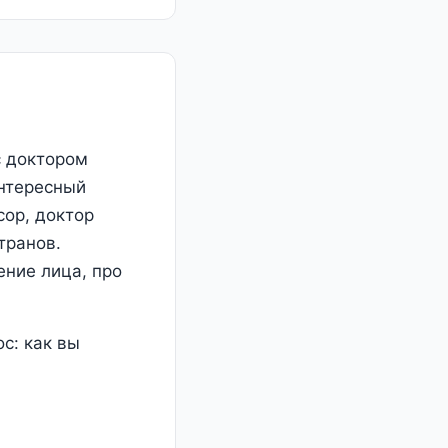
с доктором
интересный
сор, доктор
транов.
ение лица, про
с: как вы