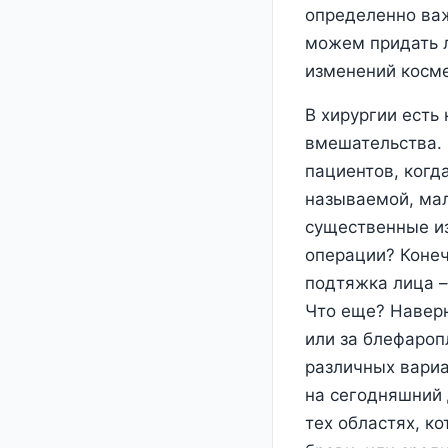
определенно важ
можем придать л
изменений косме
В хирургии есть
вмешательства.
пациентов, когд
называемой, ма
существенные из
операции? Конеч
подтяжка лица –
Что еще? Навер
или за блефароп
различных вариа
на сегодняшний
тех областях, к