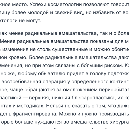
ное место. Успехи косметологии позволяют говорит
ицу более молодой и свежий вид, но избавить от в
тологи не могут.
 как менее радикальные вмешательства, так и о бол
 Менее радикальные вмешательства показаны для 
а изменения не столь существенные и можно обойтис
лой кровью. Более радикальные вмешательства даю
менения, но при этом связаны с бо́льшим риском. К
но же, любому обывателю придет в голову подтяжка
 востребованная операция у определенного континг
ное, чаще обращаются за омоложением периорбитал
ластикой ― верхняя, нижняя блефаропластика, их к
нтах и методиках. Нельзя не сказать о том, что да
 день фрагментирована. Можно и нужно производит
оторые больше нуждаются во вмешательстве хирурга,