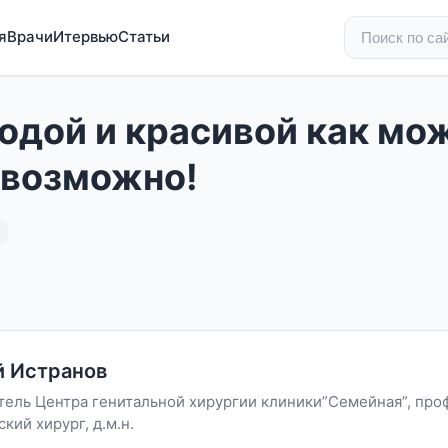
я
Врачи
Итервью
Статьи
одой и красивой как мо
 возможно!
й Истранов
тель Центра генитальной хирургии клиники”Семейная”, про
кий хирург, д.м.н.