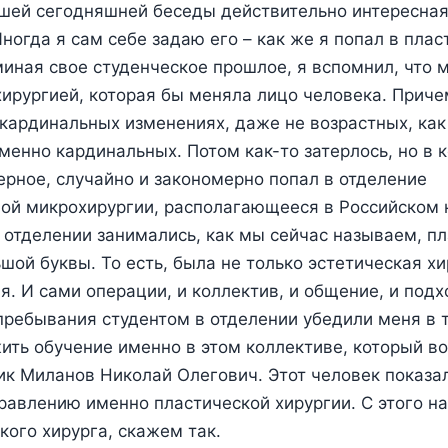
шей сегодняшней беседы действительно интересная
ногда я сам себе задаю его – как же я попал в пла
иная свое студенческое прошлое, я вспомнил, что 
хирургией, которая бы меняла лицо человека. Приче
 кардинальных изменениях, даже не возрастных, как
менно кардинальных. Потом как-то затерлось, но в 
верное, случайно и закономерно попал в отделение
ой микрохирургии, располагающееся в Российском 
м отделении занимались, как мы сейчас называем, п
шой буквы. То есть, была не только эстетическая хи
я. И сами операции, и коллектив, и общение, и под
пребывания студентом в отделении убедили меня в т
ть обучение именно в этом коллективе, который в
ик Миланов Николай Олегович. Этот человек показал
равлению именно пластической хирургии. С этого н
кого хирурга, скажем так.