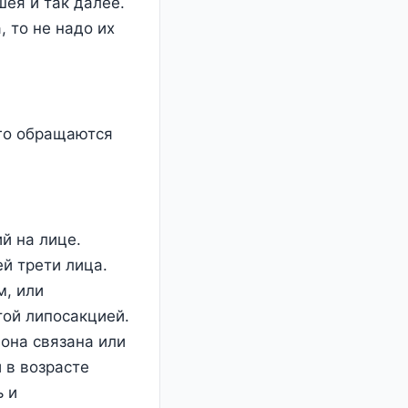
шея и так далее.
 то не надо их
его обращаются
й на лице.
й трети лица.
м, или
той липосакцией.
 она связана или
 в возрасте
ь и