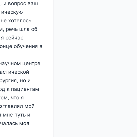
, и вопрос ваш
стическую
мне хотелось
м, речь шла об
 я сейчас
конце обучения в
научном центре
ластической
рургия, но и
ход к пациентам
ом, что я
озглавлял мой
 мне путь и
ачалась моя