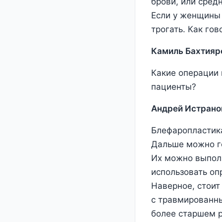
брови, или сред
Если у женщины 
трогать. Как гов
Камиль Бахтияр
Какие операции 
пациенты?
Андрей Истрано
Блефаропластика
Дальше можно го
Их можно выпол
использовать оп
Наверное, стоит 
с травмированны
более старшем р