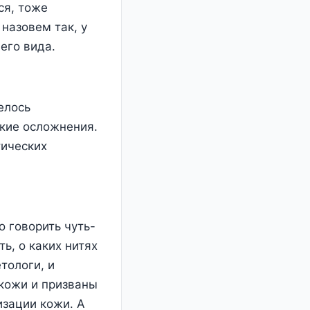
ся, тоже
 назовем так, у
его вида.
елось
ткие осложнения.
тических
о говорить чуть-
ь, о каких нитях
тологи, и
 кожи и призваны
изации кожи. А