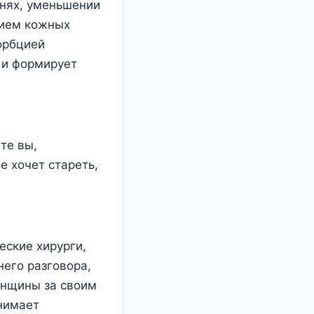
анях, уменьшении
нием кожных
орбцией
 и формирует
те вы,
е хочет стареть,
еские хирурги,
него разговора,
женщины за своим
анимает