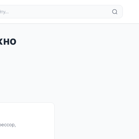
жно
фессор,