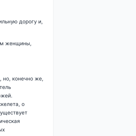
ильную дорогу и,
цом женщины,
 но, конечно же,
тель
ожей.
келета, о
Существует
тическая
ых