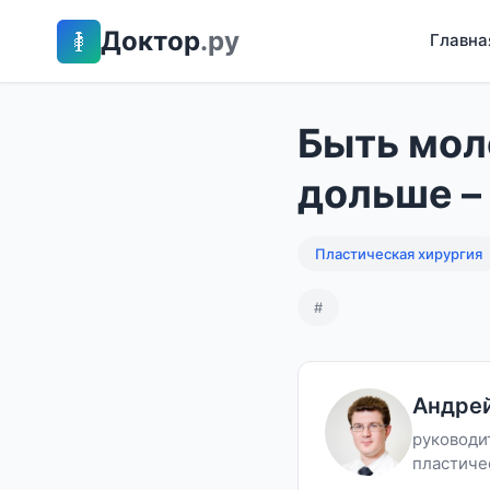
Доктор
.ру
Главна
Быть мол
дольше –
Пластическая хирургия
#
Андре
руководи
пластичес