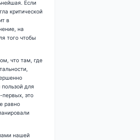
ьнейшая. Если
гла критической
ит в
нение, на
ля того чтобы
ом, что там, где
тальности,
вершенно
 пользой для
о-первых, это
се равно
планировали
елами нашей