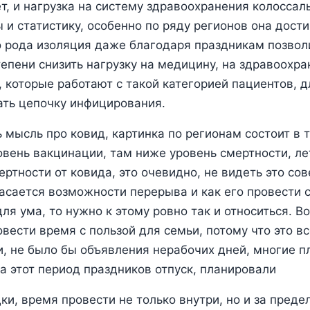
т, и нагрузка на систему здравоохранения колоссал
 и статистику, особенно по ряду регионов она дости
о рода изоляция даже благодаря праздникам позвол
епени снизить нагрузку на медицину, на здравоохра
 которые работают с такой категорией пациентов, д
ать цепочку инфицирования.
 мысль про ковид, картинка по регионам состоит в т
овень вакцинации, там ниже уровень смертности, ле
ертности от ковида, это очевидно, не видеть это со
касается возможности перерыва и как его провести с
для ума, то нужно к этому ровно так и относиться. В
вести время с пользой для семьи, потому что это в
, не было бы объявления нерабочих дней, многие 
на этот период праздников отпуск, планировали
ки, время провести не только внутри, но и за пред