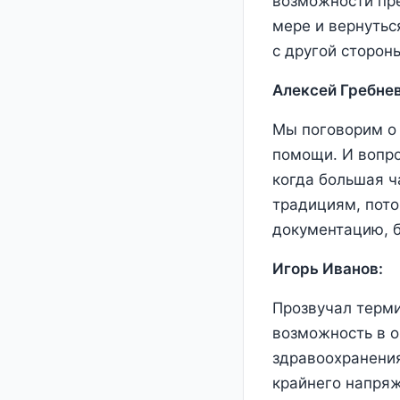
возможности пр
мере и вернутьс
с другой стороны
Алексей Гребнев
Мы поговорим о 
помощи. И вопро
когда большая ч
традициям, пото
документацию, б
Игорь Иванов:
Прозвучал терми
возможность в 
здравоохранения
крайнего напряж