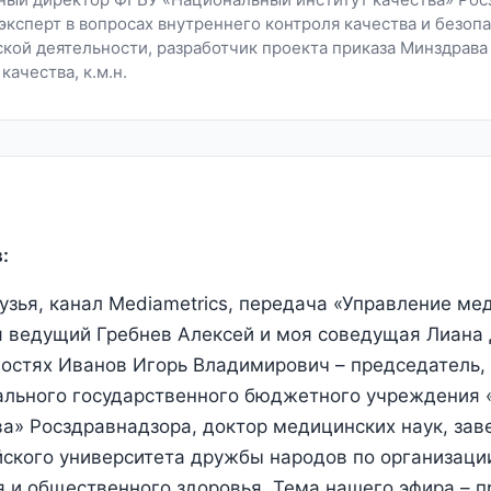
эксперт в вопросах внутреннего контроля качества и безоп
кой деятельности, разработчик проекта приказа Минздрава
качества, к.м.н.
:
узья, канал Мediametrics, передача «Управление ме
я ведущий Гребнев Алексей и моя соведущая Лиана
 гостях Иванов Игорь Владимирович – председатель,
ального государственного бюджетного учреждения
ва» Росздравнадзора, доктор медицинских наук, за
ского университета дружбы народов по организаци
 и общественного здоровья. Тема нашего эфира – 