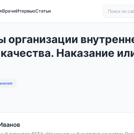
я
Врачи
Итервью
Статьи
 организации внутренн
 качества. Наказание ил
анения
Иванов
ный директор ФГБУ «Национальный институт качества» Рос