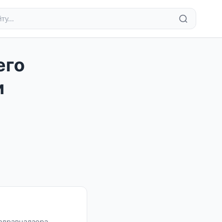
его
и
здравнадзора,