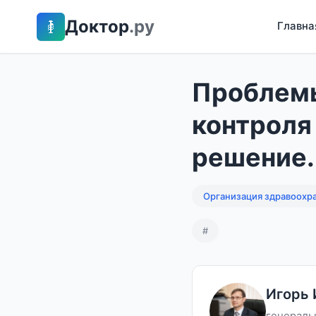
Доктор
.ру
Главна
Проблемы
контроля
решение.
Организация здравоохр
#
Игорь 
генераль