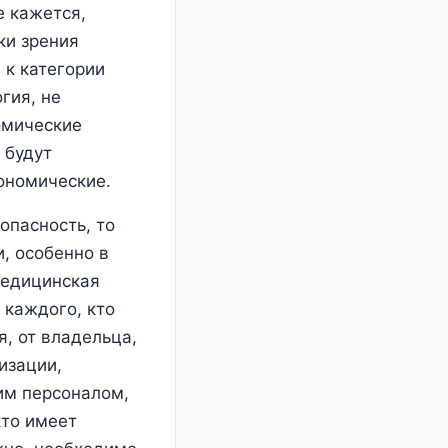
е кажется,
ки зрения
 к категории
гия, не
номические
 будут
кономические.
опасность, то
и, особенно в
медицинская
 каждого, кто
я, от владельца,
изации,
им персоналом,
кто имеет