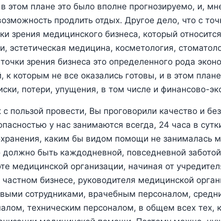
 в этом плане это было вполне прогнозируемо, и, мн
возможность продлить отдых. Другое дело, что с точ
чки зрения медицинского бизнеса, который относится
, эстетическая медицина, косметология, стоматоло
с точки зрения бизнеса это определенного рода эко
, к которым не все оказались готовы, и в этом плане
ски, потери, упущения, в том числе и финансово-э
 с пользой провести, Вы проговорили качество и без
опасностью у нас занимаются всегда, 24 часа в сутк
охранения, каким бы видом помощи не занималась 
о должно быть каждодневной, повседневной заботой
оте медицинской организации, начиная от учредител
о частном бизнесе, руководителя медицинской орган
овыми сотрудниками, врачебным персоналом, средн
лом, техническим персоналом, в общем всех тех, 