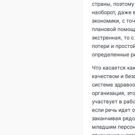
страны, поэтому
наоборот, даже 
экономики, с то
плановой помощи
экстренная, то 
потери и простой
определенные ри
Что касается как
качеством и без
системе здраво
организация, эт
участвует в раб
если речь идет 
заканчивая ряд
младшим персона