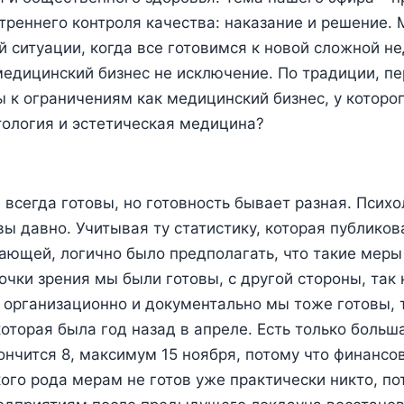
треннего контроля качества: наказание и решение.
й ситуации, когда все готовимся к новой сложной не
медицинский бизнес не исключение. По традиции, пе
ы к ограничениям как медицинский бизнес, у которо
ология и эстетическая медицина?
 всегда готовы, но готовность бывает разная. Псих
вы давно. Учитывая ту статистику, которая публико
ающей, логично было предполагать, что такие меры 
очки зрения мы были готовы, с другой стороны, так 
 организационно и документально мы тоже готовы, т
которая была год назад в апреле. Есть только больш
кончится 8, максимум 15 ноября, потому что финансов
кого рода мерам не готов уже практически никто, по