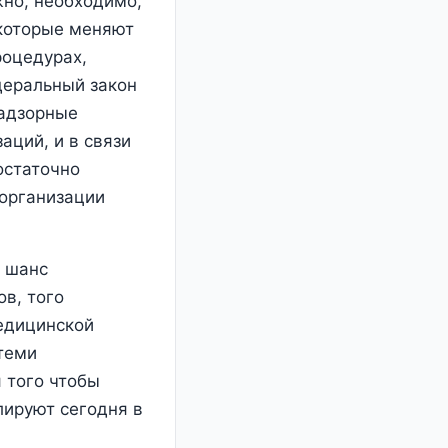
но, необходимо,
 которые меняют
роцедурах,
деральный закон
надзорные
аций, и в связи
остаточно
 организации
и шанс
ов, того
медицинской
 теми
я того чтобы
лируют сегодня в