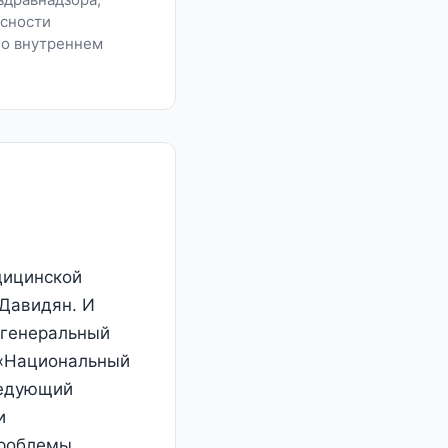
асности
 о внутреннем
дицинской
 Давидян. И
 генеральный
 «Национальный
ведующий
и
проблемы