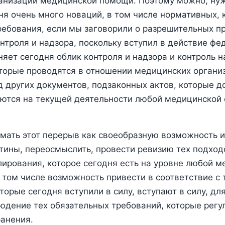
анизации медицинской помощи. Поэтому можно, нуж
ня очень много новаций, в том числе нормативных,
ебования, если мы заговорили о разрешительных п
нтроля и надзора, поскольку вступил в действие фе
няет сегодня облик контроля и надзора и контроль 
торые проводятся в отношении медицинских организ
д других документов, подзаконных актов, которые д
аются на текущей деятельности любой медицинской
мать этот перерыв как своеобразную возможность 
утины, переосмыслить, провести ревизию тех подход
лирования, которое сегодня есть на уровне любой 
в том числе возможность привести в соответствие с
торые сегодня вступили в силу, вступают в силу, дл
юдение тех обязательных требований, которые регу
анения.