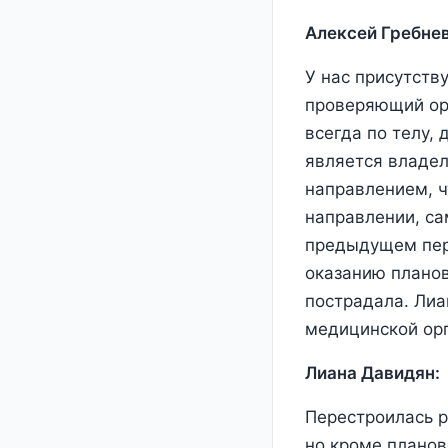
Алексей Гребнев
У нас присутству
проверяющий орг
всегда по телу,
является владел
направлением, 
направлении, са
предыдущем пер
оказанию планов
пострадала. Лиан
медицинской ор
Лиана Давидян:
Перестроилась р
но кроме планов