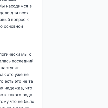
 Мы находимся в
деле для всех
рвый вопрос к
го основной
ологически мы к
валась последний
наступят.
как это уже не
о есть это не та
ая надежда, что
о к такого рода
тому что не было