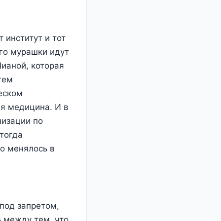
т институт и тот
го мурашки идут
Лианой, которая
тем
еском
я медицина. И в
низации по
тогда
то менялось в
под запретом,
ь между тем, что