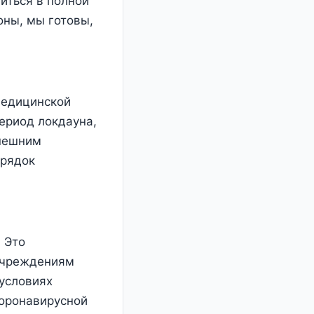
иться в полной
оны, мы готовы,
медицинской
ериод локдауна,
ынешним
орядок
. Это
 учреждениям
 условиях
коронавирусной