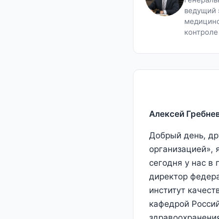
ведущий 
медицинс
контроле 
Алексей Гребнев
Добрый день, др
организацией», 
сегодня у нас в
директор федер
институт качест
кафедрой Россий
здравоохранения