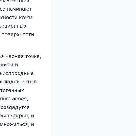
ых участках
иса начинают
рхности кожи.
екционных
а поверхности
я черная точка,
ности и
ескислородные
х людей есть в
атогенных
rium acnes,
 создадутся
был открыт, и
змножаться, и