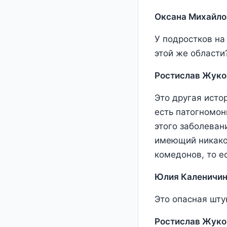
Оксана Михайло
У подростков на
этой же области
Ростислав Жуко
Это другая исто
есть патогномон
этого заболеван
имеющий никаког
комедонов, то е
Юлия Каленичин
Это опасная шту
Ростислав Жуко