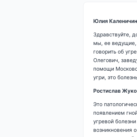
Юлия Каленичин
Здравствуйте, д
мы, ее ведущие,
говорить об угр
Олегович, заве
помощи Московск
угри, это болезн
Ростислав Жуко
Это патологичес
появлением гно
угревой болезни
возникновения о