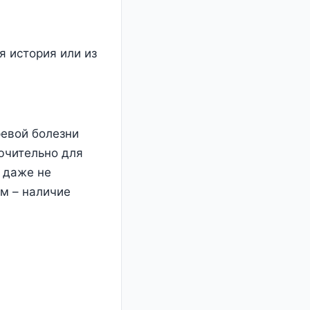
я история или из
ревой болезни
ючительно для
, даже не
м – наличие