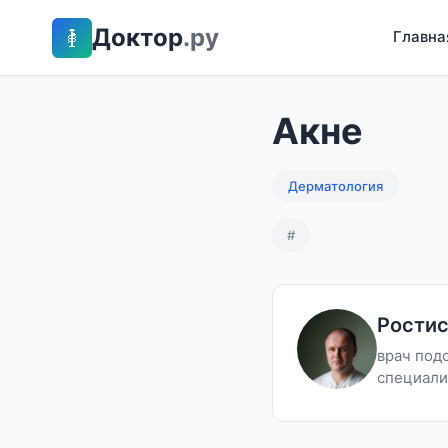
Доктор
.ру
Главна
Акне
Дерматология
#
Рости
врач под
специал