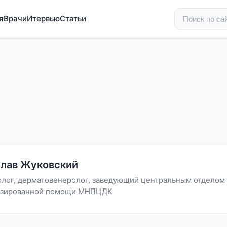
я
Врачи
Итервью
Статьи
слав Жуковский
олог, дерматовенеролог, заведующий центральным отделом
изированной помощи МНПЦДК