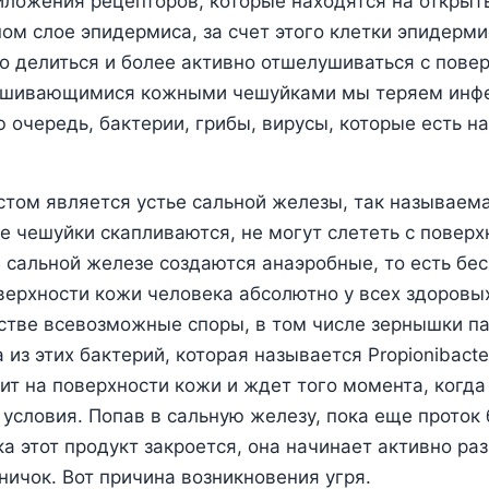
иложения рецепторов, которые находятся на открыт
ном слое эпидермиса, за счет этого клетки эпидерм
о делиться и более активно отшелушиваться с пове
ушивающимися кожными чешуйками мы теряем инф
ю очередь, бактерии, грибы, вирусы, которые есть н
ом является устье сальной железы, так называема
е чешуйки скапливаются, не могут слететь с поверх
В сальной железе создаются анаэробные, то есть б
оверхности кожи человека абсолютно у всех здоровы
стве всевозможные споры, в том числе зернышки п
 из этих бактерий, которая называется Propionibacte
ит на поверхности кожи и ждет того момента, когда
условия. Попав в сальную железу, пока еще проток 
а этот продукт закроется, она начинает активно ра
ничок. Вот причина возникновения угря.