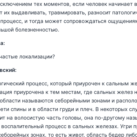
сключением тех моментов, если человек начинает 
ет их выдавливать, травмировать, разносит патологи
процесс, и тогда может сопровождаться ощущениям
льшой болезненностью.
а:
частые локализации?
вский:
логический процесс, который приурочен к сальным же
ация приурочена к тем местам, где сальных желез
 области называются себорейными зонами и распол
ети спины и в области груди и плеч. В некоторых сл
ит на волосистую часть головы, она по-другому назы
о воспалительный процесс в сальных железах. Угри
себорейных зонах, то есть живот, область бедер либо