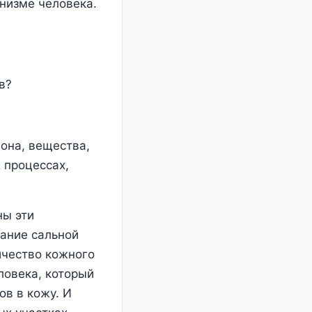
анизме человека.
в?
она, вещества,
 процессах,
ны эти
тание сальной
ичество кожного
ловека, который
в в кожу. И