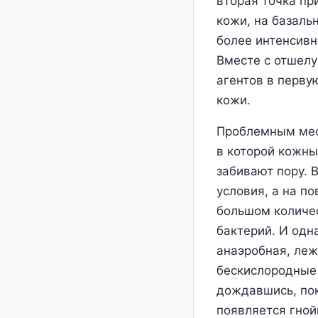
вторая точка пр
кожи, на базаль
более интенсивн
Вместе с отшел
агентов в перву
кожи.
Проблемным мест
в которой кожны
забивают пору. 
условия, а на п
большом количе
бактерий. И одна
анаэробная, леж
бескислородные 
дождавшись, пок
появляется гной