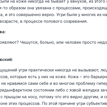
сыпи на коже никогда не бывает у евнухов, из этого
м-то образом она увязана с процессами, происходя
а, и это совершенно верно. Угри были у многих из н
возрасте, в процессе полового созревания.
ва:
роявляют? Чешутся, больно, или человек просто нед
вский:
ущений угри практически никогда не вызывают, лю
ов, которые есть у них на коже. Кожа – это барьер
 не нравимся сами себе и во многом проблему гипе
предынфарктном состоянии либо с язвой желудка за
 с прыщом на носу, потому что это видно другим, и 
оне этих процессов. По этой причине угри субъектив