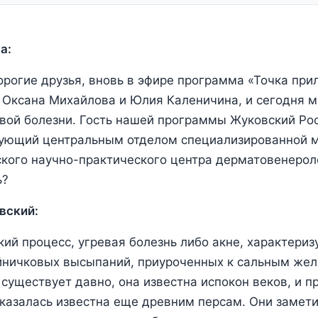
а:
орогие друзья, вновь в эфире программа «Точка при
 Оксана Михайлова и Юлия Каленичина, и сегодня 
евой болезни. Гость нашей программы Жуковский Ро
дующий центральным отделом специализированной 
ого научно-практического центра дерматовенероло
ь?
вский:
кий процесс, угревая болезнь либо акне, характериз
йничковых высыпаний, приуроченных к сальным жел
 существует давно, она известна испокон веков, и п
казалась известна еще древним персам. Они замети