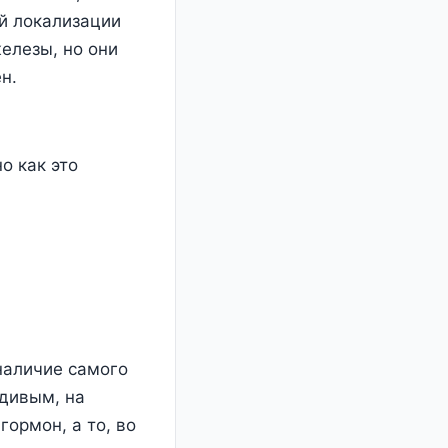
ой локализации
елезы, но они
н.
о как это
наличие самого
вдивым, на
ормон, а то, во