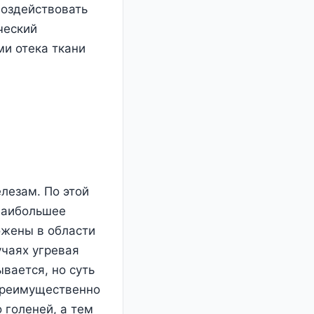
воздействовать
ческий
и отека ткани
лезам. По этой
 наибольшее
ожены в области
учаях угревая
вается, но суть
 преимущественно
 голеней, а тем