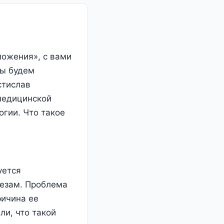
ложения», с вами
мы будем
стислав
медицинской
гии. Что такое
уется
езам. Проблема
ричина ее
ли, что такой