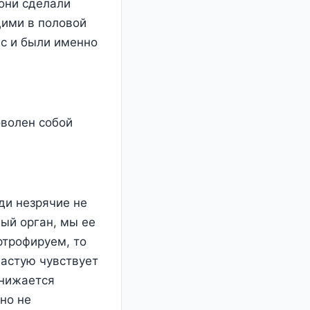
 они сделали
щими в половой
ас и были именно
оволен собой
ди незрячие не
ный орган, мы ее
ртрофируем, то
частую чувствует
снижается
но не