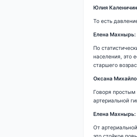
Юлия Каленичин
То есть давлени
Елена Махнырь:
По статистическ
населения, это 
старшего возрас
Оксана Михайло
Говоря простым 
артериальной ги
Елена Махнырь:
От артериальной
это стойкое пов