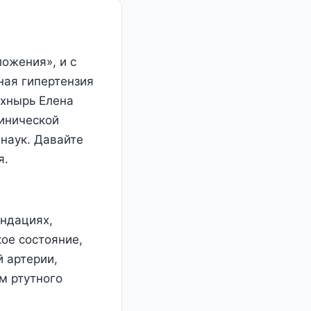
ложения», и с
ная гипертензия
ахнырь Елена
инической
наук. Давайте
я.
ендациях,
ое состояние,
 артерии,
м ртутного