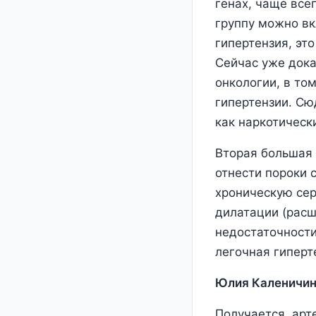
генах, чаще все
группу можно вк
гипертензия, эт
Сейчас уже дока
онкологии, в то
гипертензии. Сю
как наркотическ
Вторая большая 
отнести пороки 
хроническую сер
дилатации (расш
недостаточности
легочная гиперт
Юлия Каленичин
Получается, арт