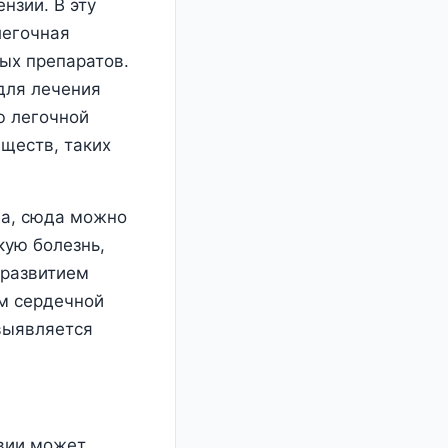
нзии. В эту
легочная
ых препаратов.
для лечения
ю легочной
ществ, таких
ца, сюда можно
кую болезнь,
 развитием
м сердечной
выявляется
твии может