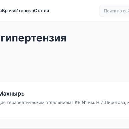
я
Врачи
Итервью
Статьи
 гипертензия
 Махнырь
ая терапевтическим отделением ГКБ N1 им. Н.И.Пирогова, к