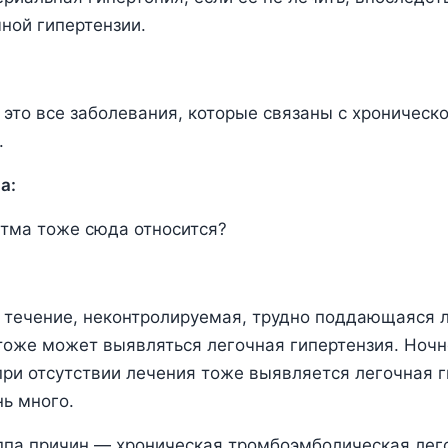
чной гипертензии.
 это все заболевания, которые связаны с хроническ
.
а:
тма тоже сюда относится?
 течение, неконтролируемая, трудно поддающаяся 
тоже может выявляться легочная гипертензия. Ночн
 при отсутствии лечения тоже выявляется легочная г
нь много.
ппа причин — хроническая тромбоэмболическая лег