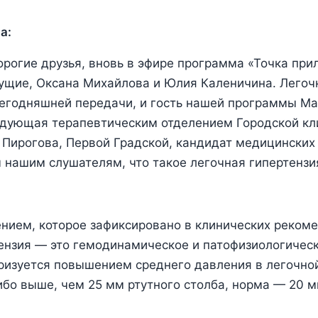
а:
орогие друзья, вновь в эфире программа «Точка при
ущие, Оксана Михайлова и Юлия Каленичина. Легоч
сегодняшней передачи, и гость нашей программы М
едующая терапевтическим отделением Городской кл
Пирогова, Первой Градской, кандидат медицинских 
 нашим слушателям, что такое легочная гипертензи
нием, которое зафиксировано в клинических реком
ензия — это гемодинамическое и патофизиологическ
ризуется повышением среднего давления в легочной
ибо выше, чем 25 мм ртутного столба, норма — 20 м