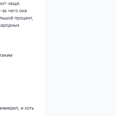
еют чаще.
-за чего она
ольшой процент,
народных
 таким
измерил, и хоть