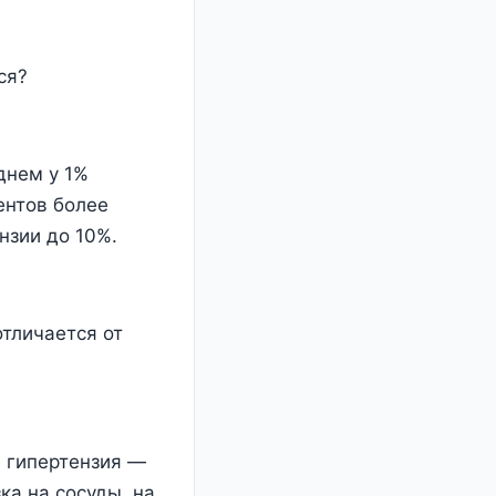
ся?
днем у 1%
ентов более
нзии до 10%.
отличается от
я гипертензия —
ка на сосуды, на