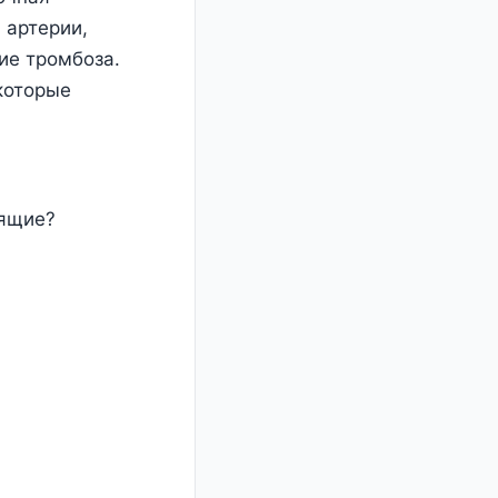
 артерии,
ие тромбоза.
которые
рящие?