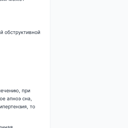
ой обструктивной
лечению, при
ое апноэ сна,
ипертензия, то
очная