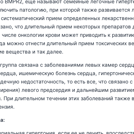
го BMPR2, еще называют семейные легочные гиперте
лючить патологию, при которой также развивается 
о систематический прием определенных лекарственн
зано, что длительный прием некоторых препаратов 
м числе онкологии крови может приводить к развити
да можно отнести длительный прием токсических ве
ие вещества и так далее.
группа связана с заболеваниями левых камер серд
сердца, ишемическую болезнь сердца, гипертоничес
дечную недостаточность, то есть все, что связано с
ирения) левого предсердия и дальнейшим развитие
. При длительном течении этих заболеваний также 
ензия.
а:
ериальная гипертония, если ее не лечить, впоследс