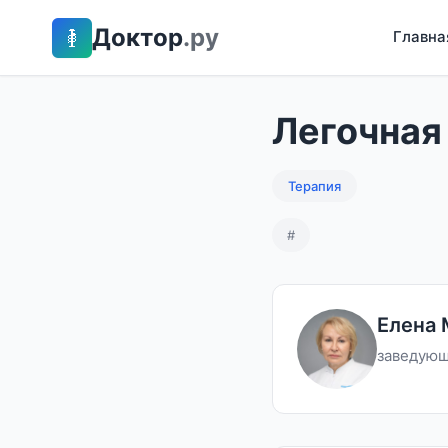
Доктор
.ру
Главна
Легочная
Терапия
#
Елена
заведующ