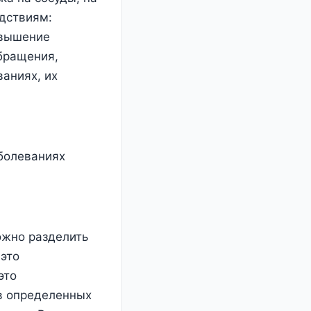
дствиям:
овышение
обращения,
аниях, их
аболеваниях
ожно разделить
это
это
 в определенных