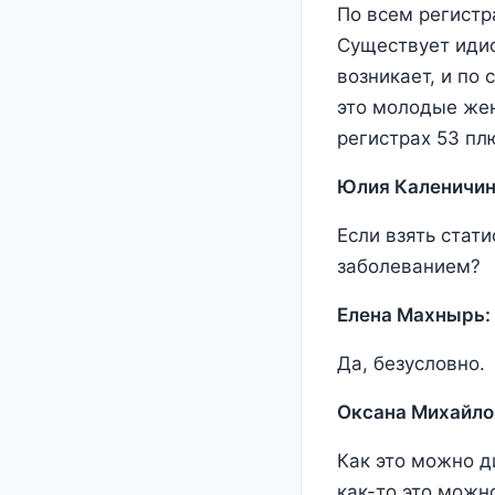
По всем регист
Существует идио
возникает, и по 
это молодые жен
регистрах 53 пл
Юлия Каленичин
Если взять стати
заболеванием?
Елена Махнырь:
Да, безусловно.
Оксана Михайло
Как это можно д
как-то это можн