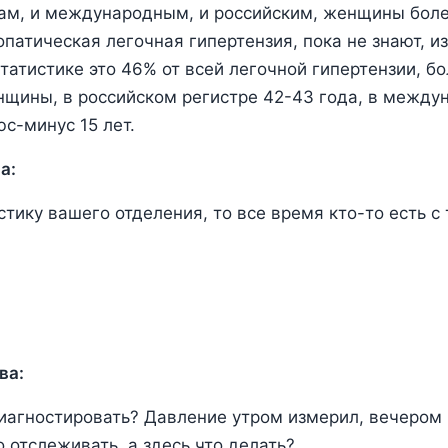
рам, и международным, и российским, женщины бол
патическая легочная гипертензия, пока не знают, из
статистике это 46% от всей легочной гипертензии, б
щины, в российском регистре 42-43 года, в между
юс-минус 15 лет.
а:
стику вашего отделения, то все время кто-то есть с
ва:
иагностировать? Давление утром измерил, вечером 
о отслеживать, а здесь что делать?