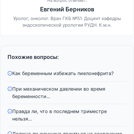
На вопрос отвечает:
Евгений Берников
Уролог, онколог. Врач ГКБ №51. Доцент кафедры
эндоскопической урологии РУДН. К.м.н.
Похожие вопросы:
Как беременным избежать пиелонефрита?
При механическом давлении во время
беременности...
Правда ли, что в последнем триместре
нельзя...
Должна ли женщина ложиться на сохранение,