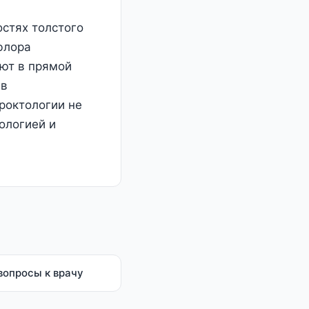
остях толстого
флора
ают в прямой
 в
роктологии не
ологией и
вопросы к врачу