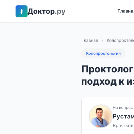
Доктор
.ру
Главна
Главная
›
Колопроктол
Колопроктология
Проктолог
подход к 
На вопрос 
Рустам
Врач-кол