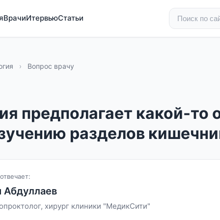
я
Врачи
Итервью
Статьи
огия
›
Вопрос врачу
ия предполагает какой-то 
изучению разделов кишечни
отвечает:
 Абдуллаев
опроктолог, хирург клиники "МедикСити"