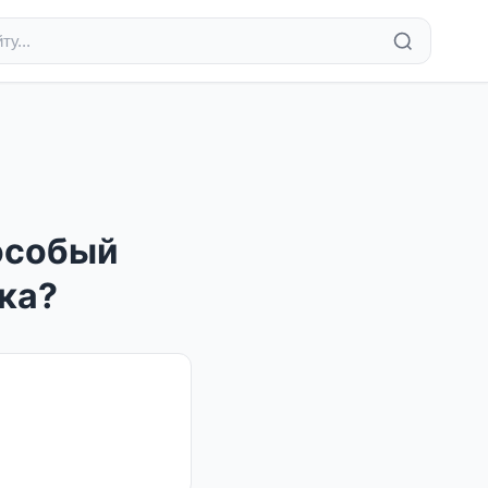
особый
ка?