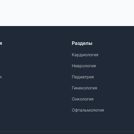
я
Разделы
Кардиология
Неврология
и
Педиатрия
Гинекология
Онкология
Офтальмология