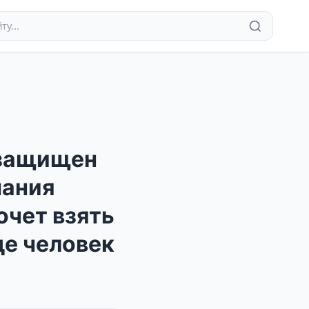
 защищен
пания
очет взять
де человек