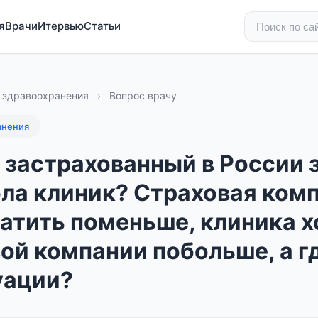
я
Врачи
Итервью
Статьи
 здравоохранения
›
Вопрос врачу
анения
 застрахованный в России
ола клиник? Страховая ком
атить поменьше, клиника х
ой компании побольше, а г
уации?