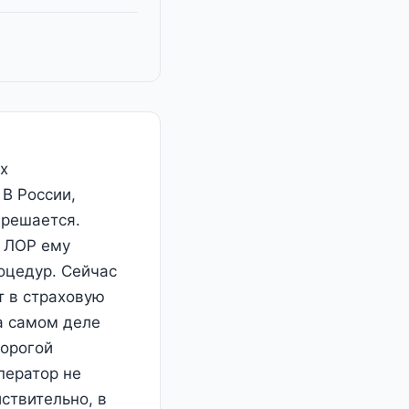
х
 В России,
 решается.
, ЛОР ему
оцедур. Сейчас
т в страховую
а самом деле
дорогой
оператор не
ствительно, в