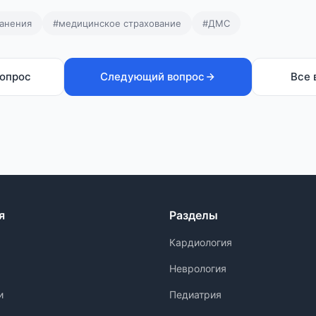
ранения
#медицинское страхование
#ДМС
опрос
Следующий вопрос
Все 
я
Разделы
Кардиология
Неврология
и
Педиатрия