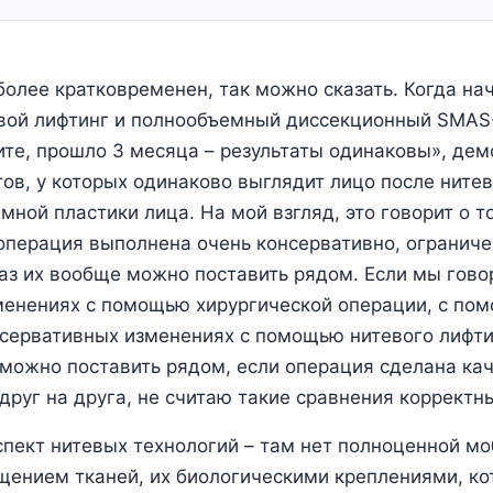
олее кратковременен, так можно сказать. Когда на
евой лифтинг и полнообъемный диссекционный SMAS
ите, прошло 3 месяца – результаты одинаковы», де
ов, у которых одинаково выглядит лицо после нитев
мной пластики лица. На мой взгляд, это говорит о т
перация выполнена очень консервативно, ограниче
аз их вообще можно поставить рядом. Если мы гово
менениях с помощью хирургической операции, с п
нсервативных изменениях с помощью нитевого лифтин
можно поставить рядом, если операция сделана ка
друг на друга, не считаю такие сравнения корректн
пект нитевых технологий – там нет полноценной м
ением тканей, их биологическими креплениями, ко