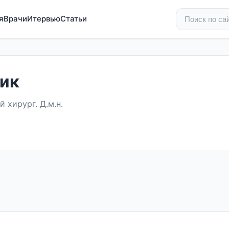
я
Врачи
Итервью
Статьи
тик
 хирург. Д.м.н.