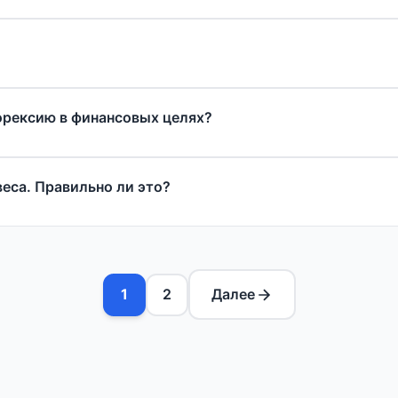
орексию в финансовых целях?
веса. Правильно ли это?
1
2
Далее