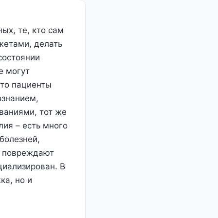
ых, те, кто сам
жетами, делать
 состоянии
е могут
Это пациенты
ознанием,
ваниями, тот же
лия – есть много
болезней,
е повреждают
циализирован. В
ка, но и