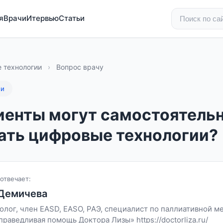
я
Врачи
Итервью
Статьи
 технологии
›
Вопрос врачу
ии
иенты могут самостоятель
ать цифровые технологии?
отвечает:
 Демичева
олог, член EASD, EASO, PAЭ, специалист по паллиативной м
аведливая помощь Доктора Лизы» https://doctorliza.ru/