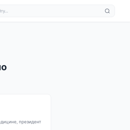
но
едицине, президент