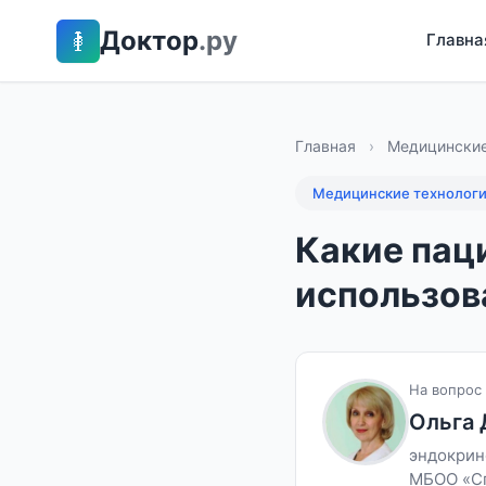
Доктор
.ру
Главна
Главная
›
Медицинские
Медицинские технолог
Какие пац
использов
На вопрос 
Ольга
эндокрин
МБОО «Спр