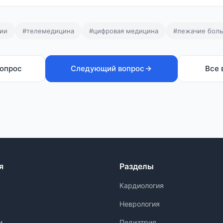
ии
#телемедицина
#цифровая медицина
#лежачие бол
опрос
Следующий вопрос
Все 
я
Разделы
Кардиология
Неврология
и
Педиатрия