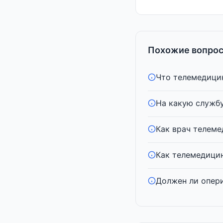
Похожие вопрос
Что телемедицин
На какую службу
Как врач телеме
Как телемедицин
Должен ли опери