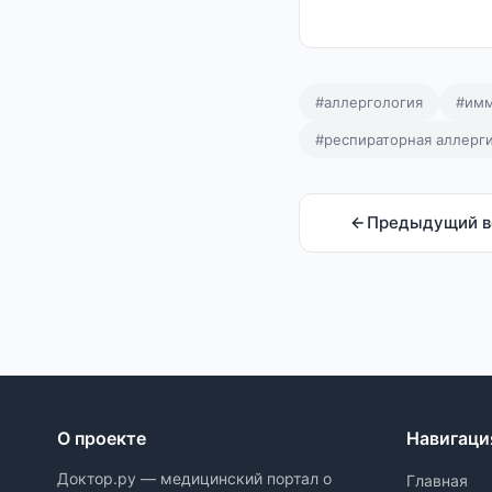
#аллергология
#имм
#респираторная аллерг
Предыдущий в
О проекте
Навигаци
Доктор.ру — медицинский портал о
Главная