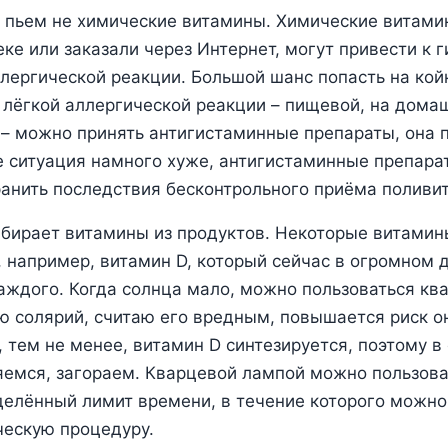
ы пьем не химические витамины. Химические витами
еке или заказали через Интернет, могут привести к 
лергической реакции. Большой шанс попасть на кой
и лёгкой аллергической реакции – пищевой, на дома
 – можно принять антигистаминные препараты, она 
 ситуация намного хуже, антигистаминные препарат
анить последствия бесконтрольного приёма поливи
бирает витамины из продуктов. Некоторые витамины
, например, витамин D, который сейчас в огромном 
каждого. Когда солнца мало, можно пользоваться кв
ю солярий, считаю его вредным, повышается риск о
, тем не менее, витамин D синтезируется, поэтому 
яемся, загораем. Кварцевой лампой можно пользова
елённый лимит времени, в течение которого можно
ческую процедуру.