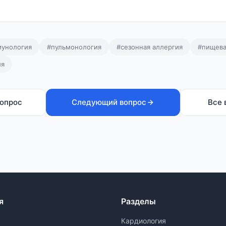
унология
#пульмонология
#сезонная аллергия
#пищева
ия
опрос
Следующий вопрос
Все 
я
Разделы
Кардиология