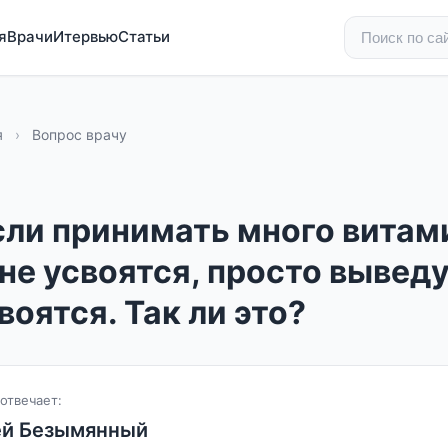
я
Врачи
Итервью
Статьи
я
›
Вопрос врачу
сли принимать много витам
е усвоятся, просто выведу
оятся. Так ли это?
отвечает:
ей Безымянный