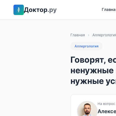
Доктор
.ру
Главна
Главная
›
Аллергологи
Аллергология
Говорят, е
ненужные н
нужные усв
На вопрос 
Алекс