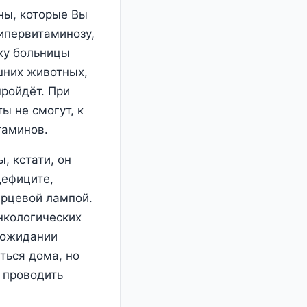
ны, которые Вы
гипервитаминозу,
ку больницы
шних животных,
пройдёт. При
ы не смогут, к
таминов.
, кстати, он
дефиците,
арцевой лампой.
нкологических
в ожидании
ться дома, но
 проводить