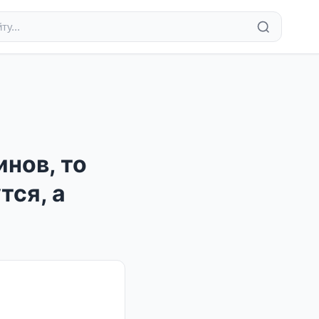
инов, то
тся, а