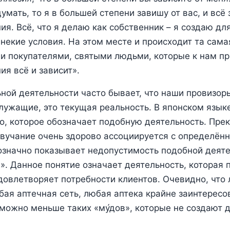
мать, то я в большей степени завишу от вас, и всё 
ия. Всё, что я делаю как собственник – я создаю дл
ь некие условия. На этом месте и происходит та сам
и покупателями, святыми людьми, которые к нам при
ия всё и зависит».
ной деятельности часто бывает, что наши провизо
служащие, это текущая реальность. В японском язык
о, которое обозначает подобную деятельность. Пре
 звучание очень здорово ассоциируется с определён
означно показывает недопустимость подобной деяте
да». Данное понятие означает деятельность, которая 
удовлетворяет потребности клиентов. Очевидно, что
бая аптечная сеть, любая аптека крайне заинтересо
 можно меньше таких «му́дов», которые не создают