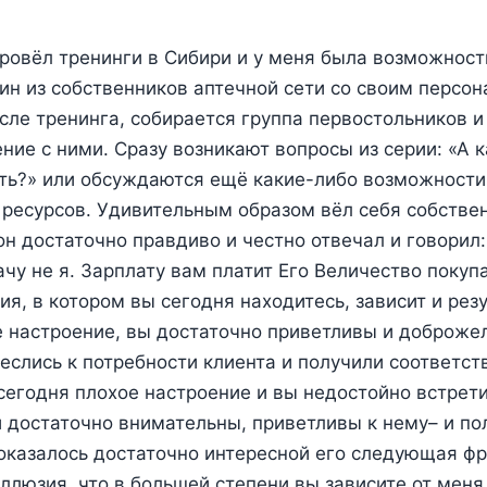
провёл тренинги в Сибири и у меня была возможност
ин из собственников аптечной сети со своим персон
сле тренинга, собирается группа первостольников и
ние с ними. Сразу возникают вопросы из серии: «А 
ть?» или обсуждаются ещё какие-либо возможности
ресурсов. Удивительным образом вёл себя собстве
он достаточно правдиво и честно отвечал и говорил:
ачу не я. Зарплату вам платит Его Величество покупа
ия, в котором вы сегодня находитесь, зависит и резу
 настроение, вы достаточно приветливы и доброже
еслись к потребности клиента и получили соответс
с сегодня плохое настроение и вы недостойно встрет
и достаточно внимательны, приветливы к нему– и по
показалось достаточно интересной его следующая фр
иллюзия, что в большей степени вы зависите от меня.