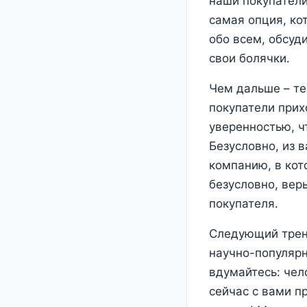
наши покупатели
самая опция, ко
обо всем, обсуди
свои болячки.
Чем дальше – те
покупатели прих
уверенностью, ч
Безусловно, из 
компанию, в кото
безусловно, вер
покупателя.
Следующий тренд
научно-популяр
вдумайтесь: чел
сейчас с вами п