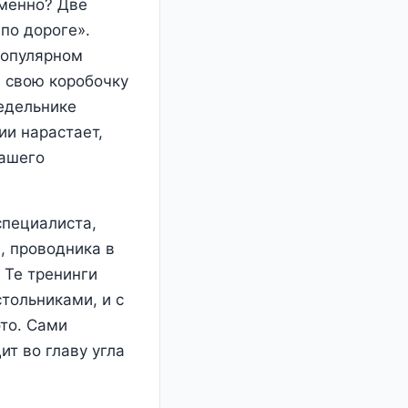
еменно? Две
по дороге».
популярном
 свою коробочку
едельнике
ии нарастает,
нашего
специалиста,
, проводника в
 Те тренинги
стольниками, и с
то. Сами
ит во главу угла