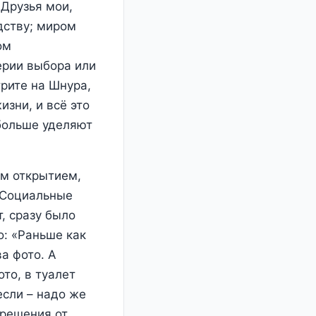
Друзья мои,
дству; миром
ом
ерии выбора или
рите на Шнура,
изни, и всё это
больше уделяют
им открытием,
 Социальные
, сразу было
о: «Раньше как
а фото. А
ото, в туалет
если – надо же
 решения от