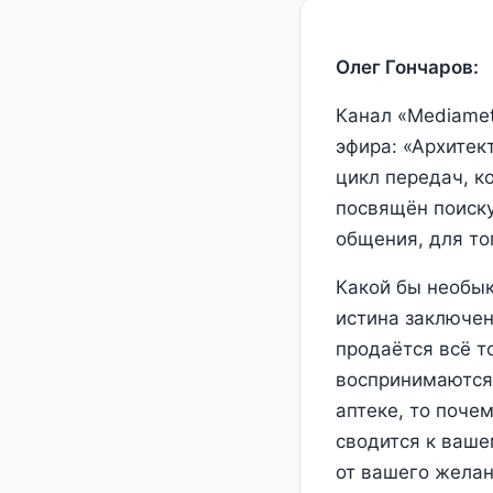
Олег Гончаров:
Канал «Мediamet
эфира: «Архитек
цикл передач, к
посвящён поиску
общения, для тог
Какой бы необык
истина заключена
продаётся всё то
воспринимаются 
аптеке, то почем
сводится к ваше
от вашего желан