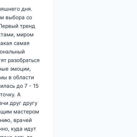
няшнего дня.
ии выбора со
 Первый тренд
ктами, миром
какая самая
иональный
тят разобраться
ные эмоции,
мы в области
лась до 7 - 15
точку. А
ачи друг другу
оящим мастером
ению, врачей
но, куда идут