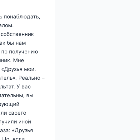
ь понаблюдать,
алом.
 собственник
как бы нам
 по получению
нник. Мне
 «Друзья мои,
тель». Реально –
льтат. У вас
лательны, вы
твующий
или своего
лучили иной
аза: «Друзья
 Но, если