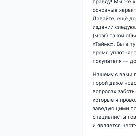
правду! Мы же х
основные характ
Давайте, ещё до
издании следующ
(мозг) такой об
«Таймс». Вы в т
время уплотняет
покупателя ― до
Нашему с вами п
порой даже ново
вопросах заботы
которые я прово
заведующими по
специалисты гов
и является нео