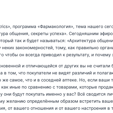
rics», программа «Фармакология», тема нашего се
тура общения, секреты успеха». Сегодняшним эфир
оторый так и будет называться: «Архитектура общени
 неких закономерностей, тому, как правильно орган
о чтобы он всегда приводил к результату, и почему 
новенной и отличающейся от других вы не считали 
 в том, что покупатели не видят различий и полагаю
 же самое, что и в соседней аптеке. Но, если ваши 
как иные по сравнению с товарами, которые прода
у они будут покупать именно у вас? Всё сводится ли
му желанию определённым образом встретить вашег
ия, от вашего отношения и от вашего настроения в