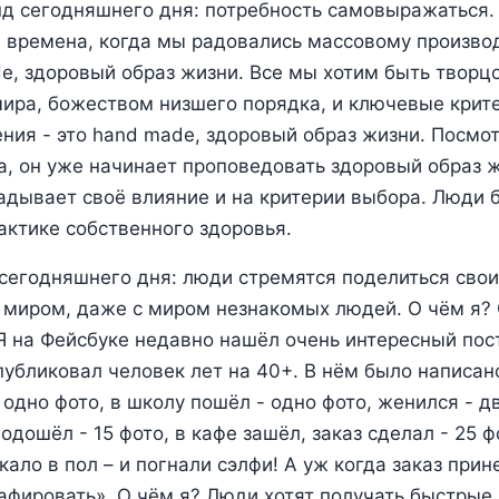
 сегодняшнего дня: потребность самовыражаться. 
 времена, когда мы радовались массовому произво
e, здоровый образ жизни. Все мы хотим быть творц
ира, божеством низшего порядка, и ключевые крит
ния - это hand made, здоровый образ жизни. Посмот
на, он уже начинает проповедовать здоровый образ ж
дывает своё влияние и на критерии выбора. Люди 
ктике собственного здоровья.
сегодняшнего дня: люди стремятся поделиться сво
 миром, даже с миром незнакомых людей. О чём я?
. Я на Фейсбуке недавно нашёл очень интересный пост
опубликовал человек лет на 40+. В нём было написан
 одно фото, в школу пошёл - одно фото, женился - дв
одошёл - 15 фото, в кафе зашёл, заказ сделал - 25 ф
кало в пол – и погнали сэлфи! А уж когда заказ прин
афировать». О чём я? Люди хотят получать быстрые