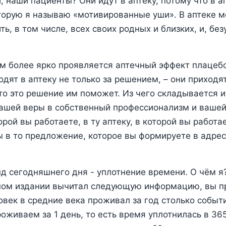
, наши пациенты? Они идут в аптеку, потому что в ап
торую я называю «мотивированные уши». В аптеке м
ть, в том числе, всех своих родных и близких, и, без
м более ярко проявляется аптечный эффект плацебо
одят в аптеку не только за решением, – они приходя
то это решение им поможет. Из чего складывается и
вашей веры в собственный профессионализм и вашей
рой вы работаете, в ту аптеку, в которой вы работае
ы в то предложение, которое вы формируете в адрес
 сегодняшнего дня - уплотнение времени. О чём я
ном издании вычитал следующую информацию, вы п
овек в средние века проживал за год столько событ
роживаем за 1 день, то есть время уплотнилась в 36