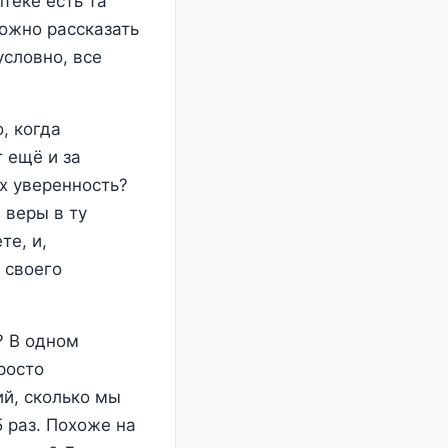
теке есть та
ожно рассказать
условно, все
, когда
т ещё и за
х уверенность?
 веры в ту
те, и,
 своего
? В одном
росто
ий, сколько мы
5 раз. Похоже на