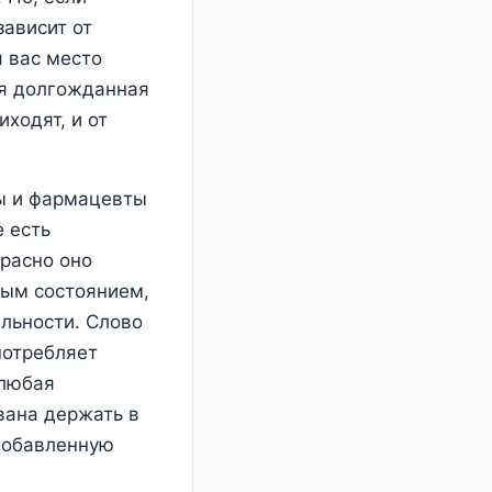
зависит от
я вас место
ая долгожданная
ходят, и от
ры и фармацевты
е есть
красно оно
ным состоянием,
льности. Слово
потребляет
 любая
вана держать в
 добавленную