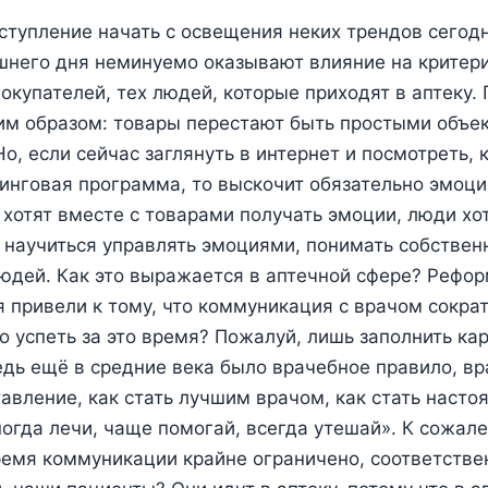
ступление начать с освещения неких трендов сегод
шнего дня неминуемо оказывают влияние на критер
окупателей, тех людей, которые приходят в аптеку.
им образом: товары перестают быть простыми объе
о, если сейчас заглянуть в интернет и посмотреть, 
инговая программа, то выскочит обязательно эмоц
 хотят вместе с товарами получать эмоции, люди хо
т научиться управлять эмоциями, понимать собствен
юдей. Как это выражается в аптечной сфере? Рефор
 привели к тому, что коммуникация с врачом сократи
о успеть за это время? Пожалуй, лишь заполнить кар
едь ещё в средние века было врачебное правило, вр
авление, как стать лучшим врачом, как стать наст
ногда лечи, чаще помогай, всегда утешай». К сожал
ремя коммуникации крайне ограничено, соответствен