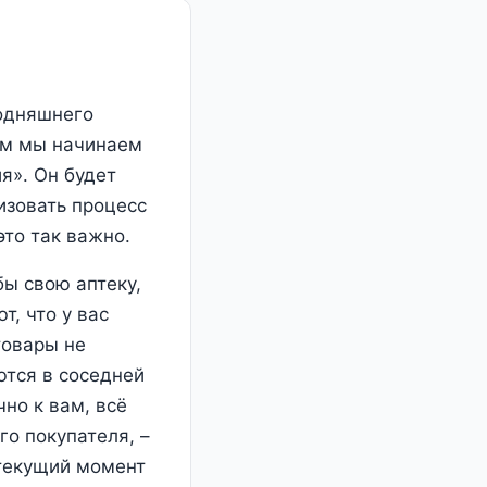
годняшнего
ом мы начинаем
я». Он будет
изовать процесс
это так важно.
бы свою аптеку,
т, что у вас
товары не
ются в соседней
чно к вам, всё
о покупателя, –
 текущий момент