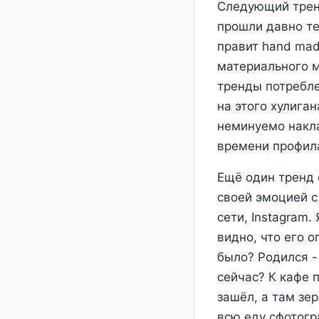
Следующий тренд
прошли давно те
правит hand mad
материального м
тренды потребле
на этого хулига
неминуемо накла
времени профила
Ещё один тренд 
своей эмоцией с
сети, Instagram
видно, что его 
было? Родился -
сейчас? К кафе п
зашёл, а там зер
всю еду сфотогр