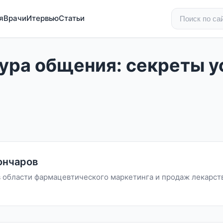
я
Врачи
Итервью
Статьи
ура общения: секреты у
ончаров
в области фармацевтического маркетинга и продаж лекарст