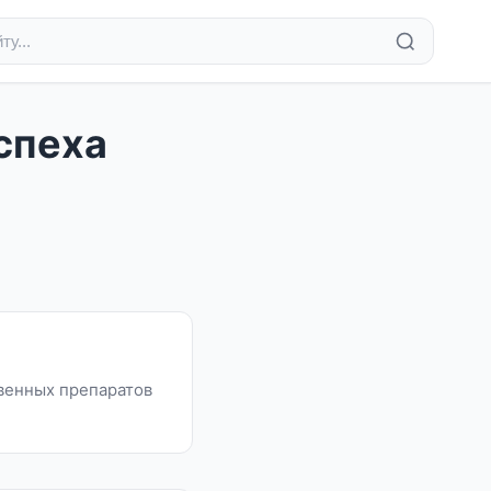
спеха
венных препаратов