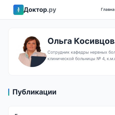
Доктор
.ру
Главна
Ольга Косивцов
Сотрудник кафедры нервных бол
клинической больницы № 4, к.м.
Публикации