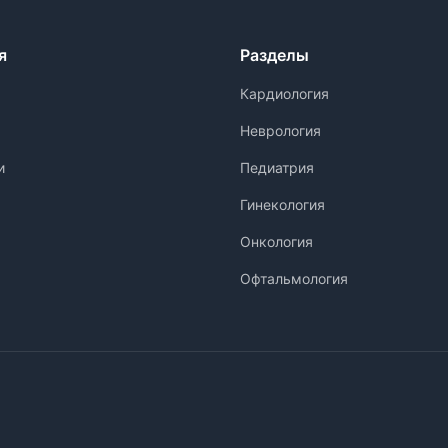
я
Разделы
Кардиология
Неврология
и
Педиатрия
Гинекология
Онкология
Офтальмология