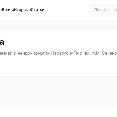
я
Врачи
Итервью
Статьи
а
езней и нейрохирургии Первого МГМУ им. И.М. Сечено
н.