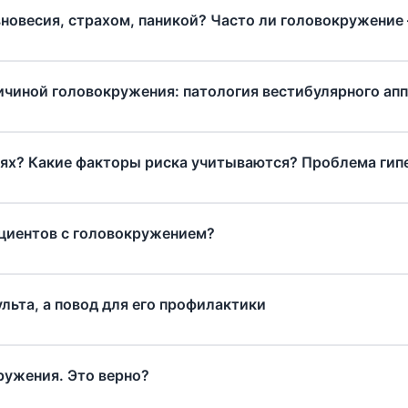
вновесия, страхом, паникой? Часто ли головокружение
ичиной головокружения: патология вестибулярного апп
иях? Какие факторы риска учитываются? Проблема гип
ациентов с головокружением?
ульта, а повод для его профилактики
ружения. Это верно?