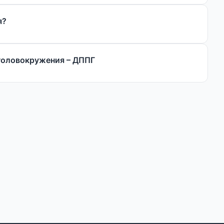
я?
головокружения – ДППГ