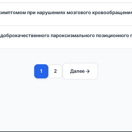
симптомом при нарушениях мозгового кровообращени
 доброкачественного пароксизмального позиционного 
1
2
Далее