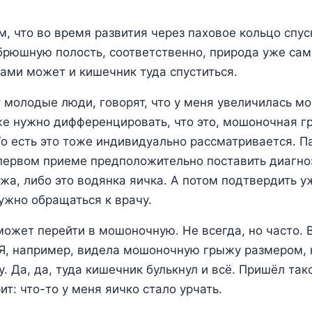
ем, что во время развития через паховое кольцо спу
брюшную полость, соответственно, природа уже сам
ками может и кишечник туда спуститься.
 молодые люди, говорят, что у меня увеличилась м
же нужно дифференцировать, что это, мошоночная г
То есть это тоже индивидуально рассматривается. П
ервом приеме предположительно поставить диагноз,
а, либо это водянка яичка. А потом подтвердить уж
ужно обращаться к врачу.
ожет перейти в мошоночную. Не всегда, но часто. 
Я, например, видела мошоночную грыжу размером, 
. Да, да, туда кишечник булькнул и всё. Пришёл так
т: что-то у меня яичко стало урчать.