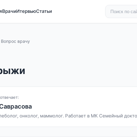
я
Врачи
Итервью
Статьи
Вопрос врачу
грыжи
отвечает:
Саврасова
флеболог, онколог, маммолог. Работает в МК Семейный докт