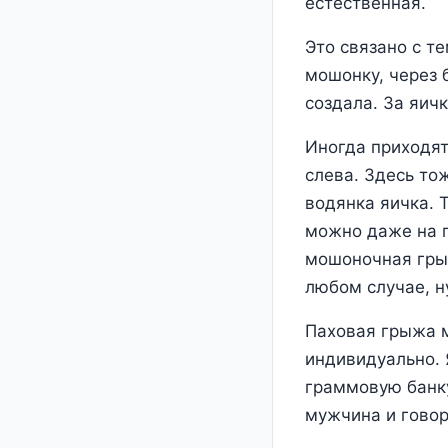
естественная.
Это связано с т
мошонку, через 
создала. За яич
Иногда приходят
слева. Здесь то
водянка яичка. 
можно даже на п
мошоночная грыж
любом случае, н
Паховая грыжа м
индивидуально. 
граммовую банку
мужчина и говори