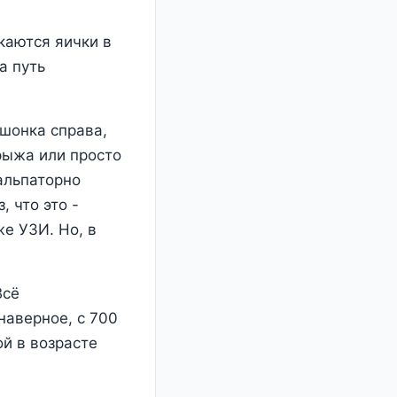
скаются яички в
а путь
ошонка справа,
рыжа или просто
альпаторно
 что это -
е УЗИ. Но, в
Всё
наверное, с 700
ой в возрасте