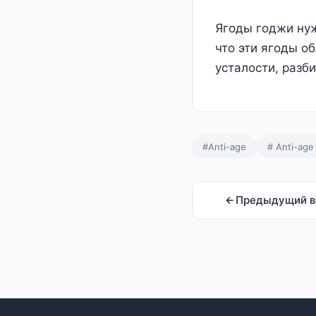
Ягоды годжи нуж
что эти ягоды о
усталости, разб
#Anti-age
# Anti-ag
Предыдущий в