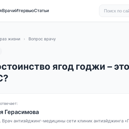
я
Врачи
Итервью
Статьи
раз жизни
›
Вопрос врачу
стоинство ягод годжи – эт
С?
отвечает:
я Герасимова
. Врач антиэйджинг-медицины сети клиник антиэйджинга «