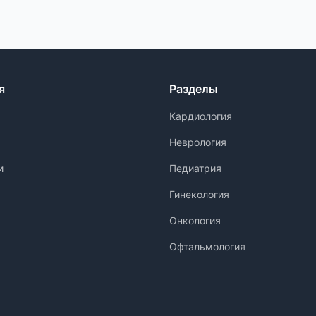
я
Разделы
Кардиология
Неврология
и
Педиатрия
Гинекология
Онкология
Офтальмология