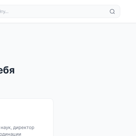
ебя
 наук, директор
ординации