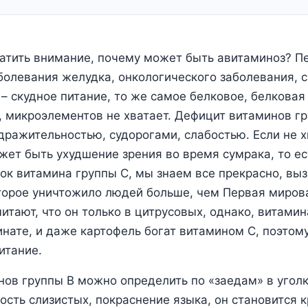
ратить внимание, почему может быть авитаминоз? П
болевания желудка, онкологического заболевания, 
 – скудное питание, то же самое белковое, белковая
, микроэлементов не хватает. Дефицит витаминов г
дражительностью, судорогами, слабостью. Если не х
жет быть ухудшение зрения во время сумрака, то ес
ок витамина группы С, мы знаем все прекрасно, вы
торое уничтожило людей больше, чем Первая мирова
читают, что он только в цитрусовых, однако, витами
пинате, и даже картофель богат витамином С, поэто
итание.
ов группы В можно определить по «заедам» в уголк
ость слизистых, покраснение языка, он становится 