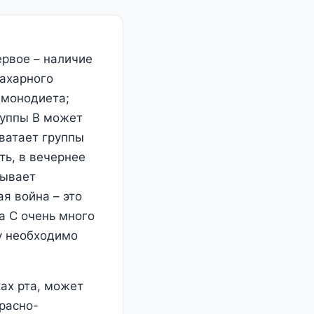
ервое – наличие
сахарного
 монодиета;
руппы В может
ватает группы
ть, в вечернее
зывает
я война – это
на С очень много
му необходимо
ах рта, может
красно-