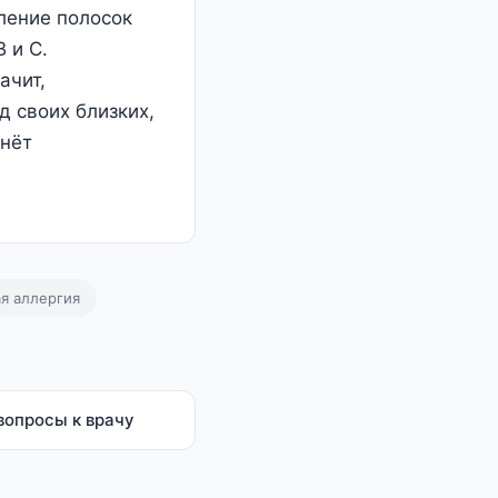
ление полосок
 и С.
ачит,
 своих близких,
чнёт
я аллергия
вопросы к врачу