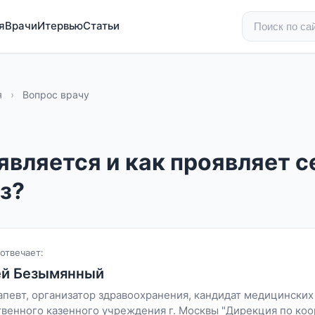
я
Врачи
Итервью
Статьи
я
›
Вопрос врачу
является и как проявляет с
з?
отвечает:
ей Безымянный
апевт, организатор здравоохранения, кандидат медицинских
твенного казенного учреждения г. Москвы "Дирекция по ко