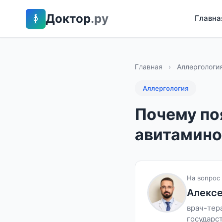
Доктор
.ру
Главна
Главная
›
Аллергологи
Аллергология
Почему по
авитамино
На вопрос 
Алекс
врач-тер
государс