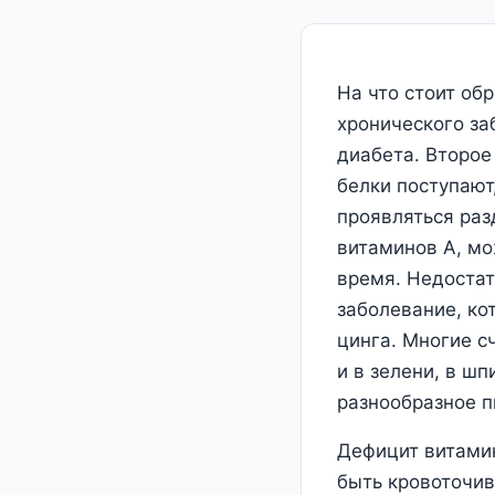
На что стоит об
хронического за
диабета. Второе
белки поступают
проявляться раз
витаминов А, мо
время. Недостат
заболевание, ко
цинга. Многие с
и в зелени, в ш
разнообразное п
Дефицит витамин
быть кровоточив