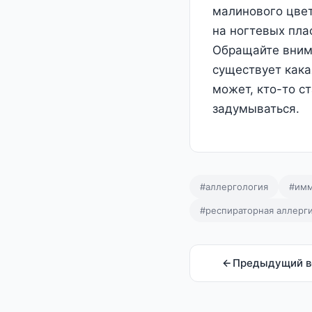
малинового цвет
на ногтевых пла
Обращайте внима
существует кака
может, кто-то с
задумываться.
#аллергология
#имм
#респираторная аллерг
Предыдущий в