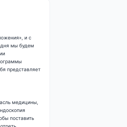
ложения», и с
одня мы будем
ии
программы
ебя представляет
расль медицины,
эндоскопия
тобы поставить
мотреть