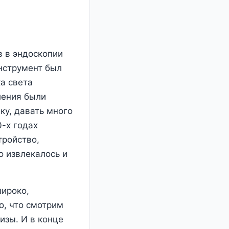
в в эндоскопии
инструмент был
ка света
ления были
ку, давать много
-х годах
тройство,
о извлекалось и
широко,
о, что смотрим
изы. И в конце