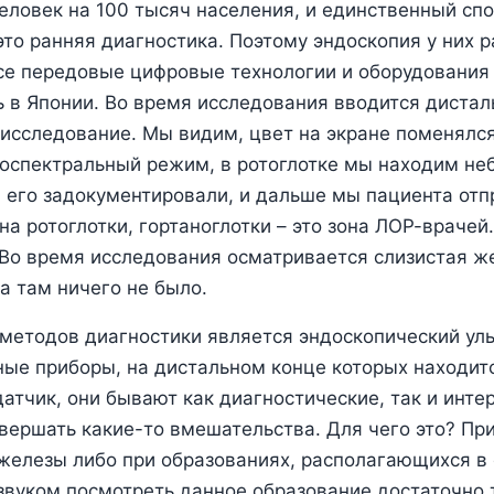
еловек на 100 тысяч населения, и единственный сп
это ранняя диагностика. Поэтому эндоскопия у них 
все передовые цифровые технологии и оборудования
 в Японии. Во время исследования вводится дистал
 исследование. Мы видим, цвет на экране поменялся
оспектральный режим, в ротоглотке мы находим не
 его задокументировали, и дальше мы пациента отп
она ротоглотки, гортаноглотки – это зона ЛОР-враче
Во время исследования осматривается слизистая же
а там ничего не было.
методов диагностики является эндоскопический уль
ые приборы, на дистальном конце которых находит
датчик, они бывают как диагностические, так и инт
ершать какие-то вмешательства. Для чего это? Пр
елезы либо при образованиях, располагающихся в 
вуком посмотреть данное образование достаточно т