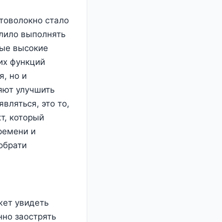
товолокно стало
олило выполнять
мые высокие
их функций
, но и
яют улучшить
вляться, это то,
т, который
ремени и
обрати
жет увидеть
нно заострять