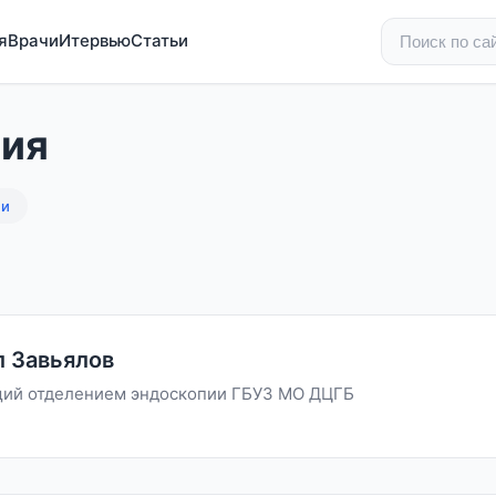
я
Врачи
Итервью
Статьи
ия
ии
 Завьялов
ий отделением эндоскопии ГБУЗ МО ДЦГБ