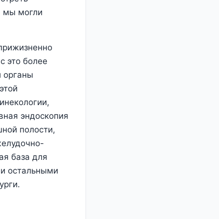
е мы могли
 прижизненно
с это более
и органы
этой
инекологии,
вная эндоскопия
шной полости,
желудочно-
ая база для
ми остальными
урги.