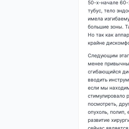
50-х-начале 60-
тубус, тело энд
имела изгибаему
большие зоны. Т
Но так как аппа
крайне дискомфо
Следующим этапо
менее привычные
сгибающийся дис
вводить инструм
если мы находим
стимулировало р
посмотреть, дру
опухоль, полип,
развитие хирург
сейчас является