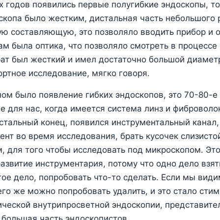
х годов появились первые полугибкие эндоскопы, то
оскопа было жестким, дистальная часть небольшого 
ю составляющую, это позволяло вводить прибор и 
ам была оптика, что позволяло смотреть в процессе
рат был жесткий и имел достаточно большой диаметр
ртное исследование, мягко говоря.
м было появление гибких эндоскопов, это 70-80-е 
 для нас, когда имеется система линз и фиброволок
тальный конец, появился инструментальный канал,
ент во время исследования, брать кусочек слизисто
, для того чтобы исследовать под микроскопом. Эт
азвитие инструментария, потому что одно дело взят
гое дело, попробовать что-то сделать. Если мы вид
 его же можно попробовать удалить, и это стало сти
ической внутрипросветной эндоскопии, представите
 большая часть эндоскопистов.