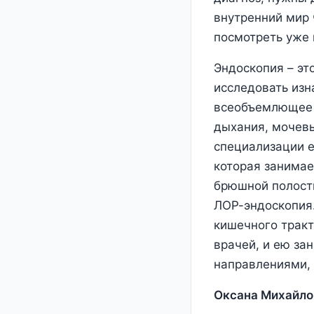
внутренний мир 
посмотреть уже 
Эндоскопия – эт
исследовать изн
всеобъемлющее п
дыхания, мочевы
специализации е
которая занимае
брюшной полости
ЛОР-эндоскопия.
кишечного тракт
врачей, и ею за
направлениями, 
Оксана Михайло