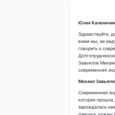
Юлия Каленичин
Здравствуйте, д
вами мы, ее вед
говорить о совр
Долгопрудненск
Завьялов Михаил
современная эн
Михаил Завьяло
Современная эн
которая прошла 
зарождалась как
диагноз, нужны 