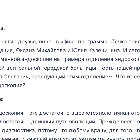
а:
орогие друзья, вновь в эфире программа «Точка при
ущие, Оксана Михайлова и Юлия Каленичина. И сег
еменной эндоскопии на примере отделения эндоскоп
ой центральной городской больницы. Гость нашей 
 Олегович, заведующий этим отделением. Что из с
доскопия?
в:
доскопия
–
это достаточно высокотехнологичная от
достаточно длинный путь эволюции. Прежде всего 
 диагностика, потому что любому врачу, для того ч
данные, и каждый врач хотел заглянуть внутрь, пос