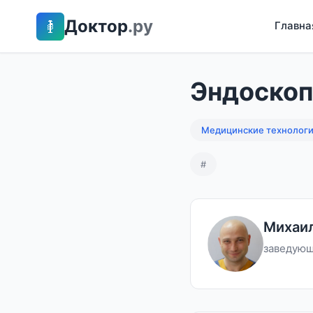
Доктор
.ру
Главна
Эндоскоп
Медицинские технолог
#
Михаил
заведующ