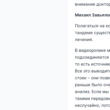
внимание доктор
Михаил Завьяло
Полагаться на к
тандеме существ
лечения.
В видеоролике м
подсоединяется 
то есть источни
Все это выводит
стоек – они поз
раньше было оче
анализ. Если мы
такими передовы
неслучайно, пот