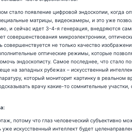
м стало появление цифровой эндоскопии, когда оп
пециальные матрицы, видеокамеры, и это уже позв
ю, и сейчас идет 3-4-я генерация, внедряются са
чет совершенствования микроэлектроники, оптическ
ть совершенствуется не только качество изображения
ополнительные оптические режимы, которые позвол
омочь эндоскописту. Самое последнее, что стало поя
 еще на западных рубежах – искусственный интеллек
паратуру, который мониторит картинку в реальном в
одсказывать врачу какие-то сомнительные участки, 
а:
таж, потому что глаз человеческий субъективно мо
сь уже искусственный интеллект будет целенаправле