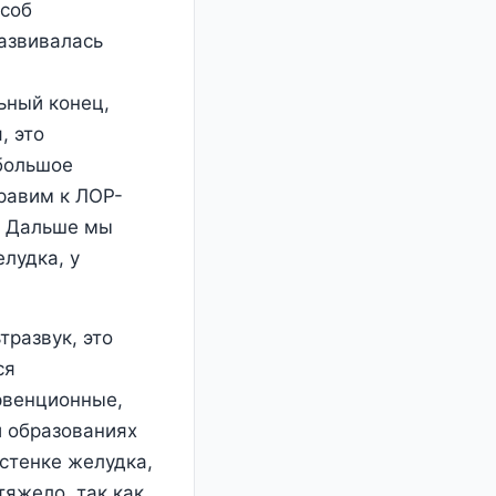
особ
развивалась
ьный конец,
, это
большое
равим к ЛОР-
й. Дальше мы
лудка, у
тразвук, это
ся
ервенционные,
и образованиях
стенке желудка,
яжело, так как