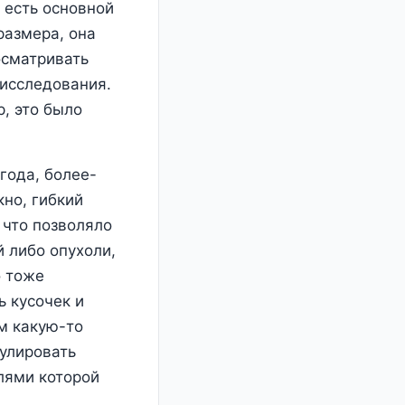
 есть основной
размера, она
осматривать
 исследования.
, это было
года, более-
но, гибкий
 что позволяло
й либо опухоли,
о тоже
ь кусочек и
им какую-то
мулировать
лями которой