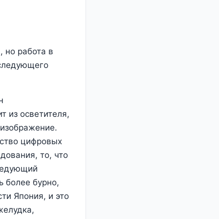
 но работа в
оследующего
н
т из осветителя,
оизображение.
ество цифровых
дования, то, что
следующий
ь более бурно,
ти Япония, и это
желудка,