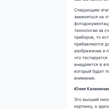
Следующим этапо
заменяться на с
фотодокументаци
технологии за с
приборов, то ес
прибавляются д
изображение и п
что тестируется
внедряется в ап
который будет п
внимание.
Юлия Каленичин
Это высший пило
картинку, а зде