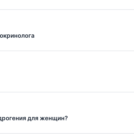
докринолога
дрогения для женщин?