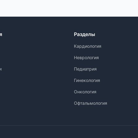
я
Разделы
Кардиология
Неврология
и
Педиатрия
Гинекология
Онкология
Офтальмология