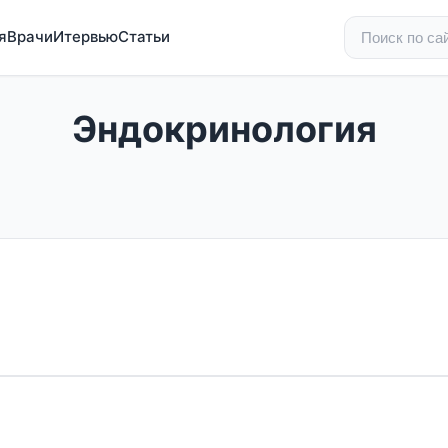
я
Врачи
Итервью
Статьи
Эндокринология