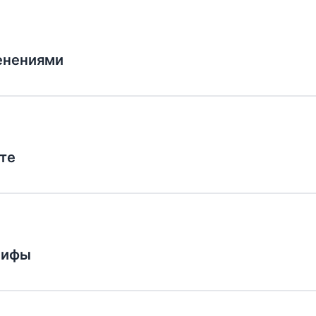
енениями
те
мифы