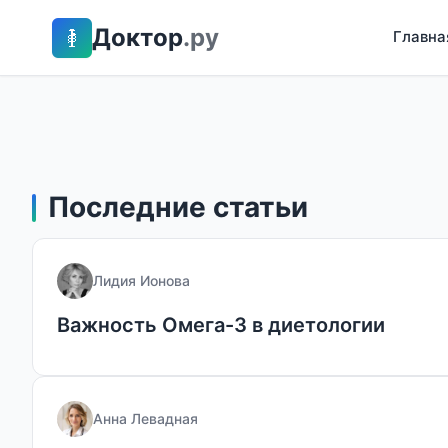
Доктор
.ру
Главна
Последние статьи
Лидия Ионова
Важность Омега-3 в диетологии
Анна Левадная