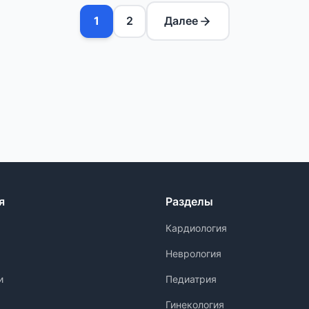
1
2
Далее
я
Разделы
Кардиология
Неврология
и
Педиатрия
Гинекология